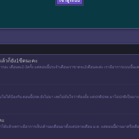
เข้าสู่ระบบ
แล้วก็ยัง1ขีดนะคะ
อะ เดือนละ2-3ครั้ง แต่ตอนนี้ประจำเดือนเราขาดจะ2เดือนละค่ะ เรามีอาการแบบนี้นะคะ - 
แบบไม่ได้ป้องกัน ตอนนี้ปจด.ยังไม่มา เลยไม่มั่นใจว่าท้องมั้ย แต่ปกติปจด.มาไม่ปกติเป็นบา
คะ
งมาได้แล้วเพราะมีอาการเจ็บเต้านมเตือนมาตั้งแต่ปลายเดือน ม.ค. แต่ตอนนี้ผ่านมาครึ่งเดื