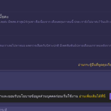
มั้ยคะ
ยค่ะ มีพสพ.ล่าสุด24กุมพา คือเนื่องจาก เดือนพฤษภาคมนี้ ปจด.เรายังไม่มาค่ะ7วันแล้
อาการก่อนประจำเดือ
าคมเราเลยไปหาหมอ ผลตรวจเลือดกับปัสวะปกติ มีเพศสัมพันธ์ปลายเดือนมกราคมหลังจากนั
อ่านกระทู้อื่นที่พูดคุยเก
าและยอมรับนโยบายข้อมูลส่วนบุคคลก่อนเริ่มใช้งาน
อ่านเพิ่มเติมได้ที่นี่
ระทู้