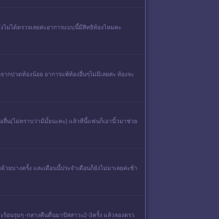
ยังไม่ได้ตรวจเลยค่ะอาการแบบนี้มีสิทธิท้องไหมคะ
ากปวดท้องน้อย อาการแพ้ท้องอื่นๆไม่มีเลยค่ะ ท้องจะ
ลื่น(ไม่ทราบว่ามีมั้ยนะคะ) แล้วทีนี้แฟนก็เอานิ้วมาช่วย
้วยบางครั้ง และเดือนนี้ประจำเดือนก็ยังไม่มาเลยค่ะช้า
จะร้อนรุมๆ -กลางคืนตื่นมาปัสสาวะ2-3ครั้ง แล้วลองตรว