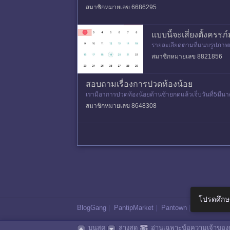
จครรภ์ดูแต่ก็ขึ
สมาชิกหมายเลข 6686295
แบบนี้จะเสี่ยงตั้งครรภ์
รายละเอียดตามที่แนบรูปภาพเล
โดยปกติถ้ามีอาการนี้จะเป็น
สมาชิกหมายเลข 8821856
สอบถามเรื่องการปวดท้องน้อย
เรามีอาการปวดท้องน้อยด้านซ้ายกดแล้วเจ็บวันที่5มีน
หลังจากที่ประจำเดือนมาค่
สมาชิกหมายเลข 8648308
โปรดศึกษ
BlogGang
|
PantipMarket
|
Pantown
|
Maggang
บนสุด
ล่างสุด
อ่านเฉพาะข้อความเจ้าของก