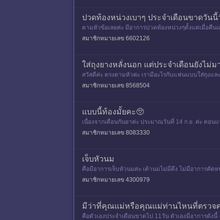
ปวดท้องหน่วงเบาๆ ประจำเดือนขาดวันนี้วั
ตามหัวข้อเลยค่ะ มีอาการปวดท้องหน่วงๆตั้งแต่เมื่อคืน
สมาชิกหมายเลข 6602126
ใส่ถุงยางหลั่งนอก แต่ประจำเดือนยังไม่มา
สวัสดีค่ะ ตรงตามหัวค่ะ เรามีอะไรกับแฟนแบบใส่ถุงและ
ปวดจี๊ดๆที่ข้างซ้ายไม
สมาชิกหมายเลข 8568504
แบบนี้ท้องมั้ยคะ🥺
เนื่องจากเดือนกันยาค่ะ ประมาณวันที่ 14 ก.ย. ค่ะ ตอนแร
เราค่ะแต่
สมาชิกหมายเลข 8083330
เจ็บหัวนม
คือมีอาการเจ็บหัวนมค่ะ เต้านมไม่มีตึง ไม่มีอาการคัด
ไป10วันแล้ว อย
สมาชิกหมายเลข 4300979
มีว่าที่คุณแม่หรือคุณแม่ท่านไหนที่ตรวจค
คือตัวเองประจำเดือนขาดไป 11วัน ตัวเองมีอาการดังนี้ 