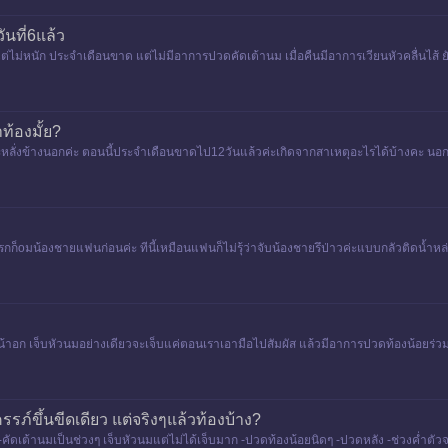
นที่6แล้ว
แต่ไม่หนัก ประจำเดือนขาด แต่ไม่มีอาการปวดคัดเต้านม เมื่อคืนมีอาการเวียนหัวคลื่นไส้ 
ท้องมั้ย?
หลั่งข้างนอกค่ะ ตอนนี้ประจำเดือนขาดไป12วันแล้วค่ะเกิดจากสาเหตุอะไรได้บ้างคะ นอกจ
กก็oมน้องชายแฟนก่อนค่ะ ทีนี้เหมือนแฟนก็ไม่รุ้ว่าจับน้องชายรึป่าวค่ะแบบกลัวติดน้ำหล่อ
หน้าอก เจ็บหัวนมอย่างเดียวจะเจ็บแค่ตอนเราเอามือไปสัมผัส แล้วมีอาการปวดท้องน้อยร่วมด
รรภ์ขึ้นขีดเดียว แต่จริงๆแล้วท้องบ้าง?
-คัดเต้านมเป็นช่วงๆ เจ็บหัวนมแต่ไม่ได้เจ็บมาก -ปวดท้องน้อยนิดๆ -ปวดหลัง -ช่วงค่ำตัว