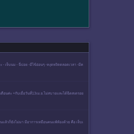
เจ็บนม - ฉี่บ่อย -มีไข้อ่อนๆ -หงุดหงิดตลอดเวลา -มีค
งเดือนค่ะ +กับเมื่อวันที่13เม.ย.ไม่สบายและได้ฉีดสเตรอย
อนแล้วก็ยังไม่มา มีอาการเหมือนคนแพ้ท้องด้วย คือ เจ็บเ