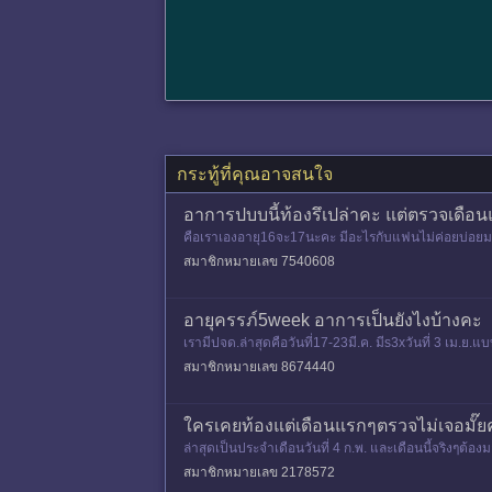
กระทู้ที่คุณอาจสนใจ
อาการปบบนี้ท้องรึเปล่าคะ แต่ตรวจเดือน
คือเราเองอายุ16จะ17นะคะ มีอะไรกับแฟนไม่ค่อยบ่อยมาก
วามรุ้สึกอยากหาของ
สมาชิกหมายเลข 7540608
อายุครรภ์5week อาการเป็นยังไงบ้างคะ
เรามีปจด.ล่าสุดคือวันที่17-23มี.ค. มีs3xวันที่ 3 เม.ย.
ด์ที่ร
สมาชิกหมายเลข 8674440
ใครเคยท้องแต่เดือนแรกๆตรวจไม่เจอมั๊ย
ล่าสุดเป็นประจำเดือนวันที่ 4 ก.พ. และเดือนนี้จริงๆต้อ
ต้านม เต้า
สมาชิกหมายเลข 2178572