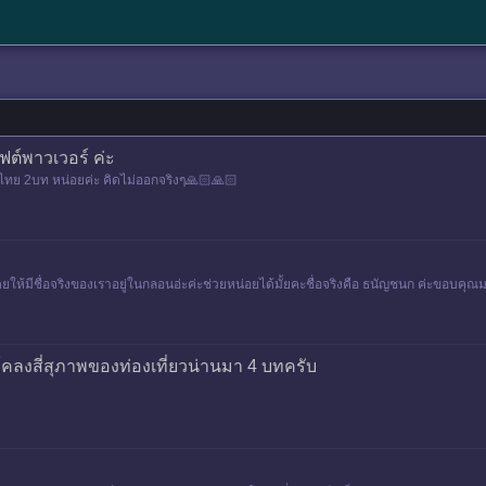
อฟต์พาวเวอร์ ค่ะ
ไทย 2บท หน่อยค่ะ คิดไม่ออกจริงๆ🙏🏻🙏🏻
ยให้มีชื่อจริงของเราอยู่ในกลอนอ่ะค่ะช่วยหน่อยได้มั้ยคะชื่อจริงคือ ธนัญชนก ค่ะข
คลงสี่สุภาพของท่องเที่ยวน่านมา 4 บทครับ