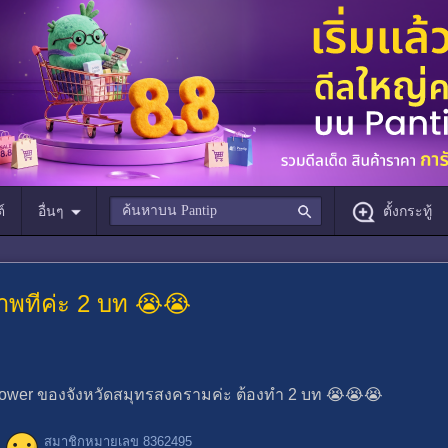
์
อื่นๆ
ตั้งกระทู้
าพทีค่ะ 2 บท 😭😭
ft power ของจังหวัดสมุทรสงครามค่ะ ต้องทำ 2 บท 😭😭😭
สมาชิกหมายเลข 8362495