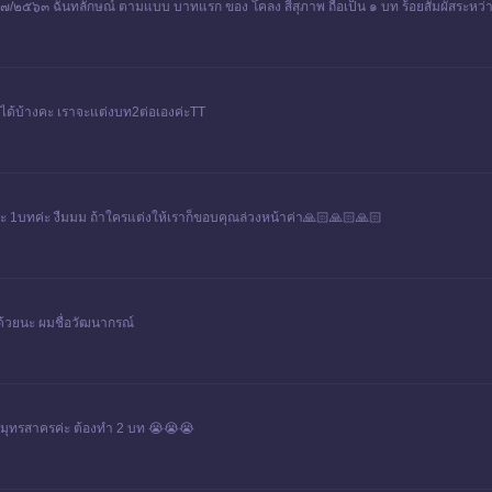
๐๗/๒๕๖๓ ฉันทลักษณ์ ตามแบบ บาทแรก ของ โคลง สี่สุภาพ ถือเป็น ๑ บท ร้อยสัมผัสระหว่า
เราได้บ้างคะ เราจะแต่งบท2ต่อเองค่ะTT
มคะ 1บทค่ะ งืมมม ถ้าใครแต่งให้เราก็ขอบคุณล่วงหน้าค่า🙏🏻🙏🏻🙏🏻
ด้วยนะ ผมชื่อวัฒนากรณ์​
ัดสมุทรสาครค่ะ ต้องทำ 2 บท 😭😭😭