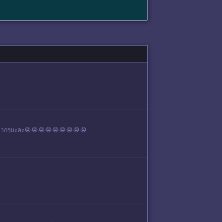
อบคุณมากๆนะคะ😭😭😭😭😭😭😭😭😭