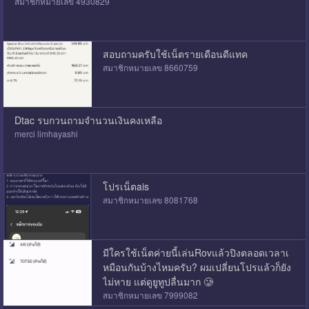
สมาชิกหมายเลข 4930829
สอบถามครับใช้เน็ตรายเดือนดีแทค
สมาชิกหมายเลข 8660759
Dtac รบกวนถามจำนวนเงินคงเหลือ
merci limhayashi
โปรเน็ตais
สมาชิกหมายเลข 8081768
มีใครใช้เน็ตค่ายนี้เล่นRovแล้วปิงตลอดเวลาเ
หมือนกันบ้างไหมครับ? ผมเปลี่ยนโปรแล้วก็ยัง
ไม่หาย แต่ดูยูทูปลื่นมาก 🥲
สมาชิกหมายเลข 7999082