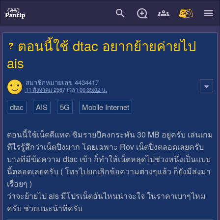
close
ตอนนี้ใช้ dtac อยากย้ายค่ายไป
ais
สมาชิกหมายเลข 4434417
11 สิงหาคม 2567 เวลา 00:35:02 น.
dtac
AIS
5G
Mobile Internet
ตอนนี้ใช้เน็ตดีแทค ซิมรายปีคงกระพัน 30 MB อยู่ครับ เล่นเกม
ทีไรรู้สึกว่าเน็ตปิงมาก โดยเฉพาะ Rov เน็ตปิงตลอดเลยครับ
บางทีมีข้อความ dtac เข้า ก็ทำให้เน็ตหลุดไปช่วงหนึ่งเป็นแบบ
นี้ตลอดเลยครับ ( โทรไปยกเลิกข้อความต่างๆแล้ว ก็ยังมีส่งมา
เรื่อยๆ )
ว่าจะย้ายไป ais มีโปรเน็ตอันไหนน่าจะใจ ในราคาเบาๆไหม
ครับ ช่วยแนะนำทีครับ