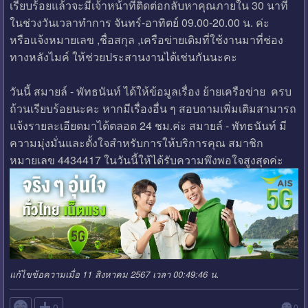
เรียบร้อยแล้วจะมีเจ้าหน้าที่ติดต่อกลับหาคุณภายใน 30 นาที
ในช่วงวันเวลาทำการ จันทร์-อาทิตย์ 09.00-20.00 น. ค่ะ
หรือแจ้งหมายเลข ,ชื่อสกุล ,เครือข่ายเดิมที่ใช้งานมาที่ช่อง
ทางหลังไมค์ ให้ช่วยประสานงานได้เช่นกันนะคะ
วันนี้ สมายล์ - พัทธนันท์ ได้ให้ข้อมูลเรื่อง ย้ายเครือข่าย ครบ
ถ้วนเรียบร้อยนะคะ หากมีเรื่องอื่น ๆ สอบถามเพิ่มเติมสามารถ
แจ้งรายละเอียดมาได้ตลอด 24 ชม.ค่ะ สมายล์ - พัทธนันท์ มี
ความมุ่งมั่นและตั้งใจสำหรับการให้บริการคุณ สมาชิก
หมายเลข 4434417 ในวันนี้ให้ได้รับความพึงพอใจสูงสุดค่ะ
แก้ไขข้อความเมื่อ 11 สิงหาคม 2567 เวลา 00:49:46 น.

0
0