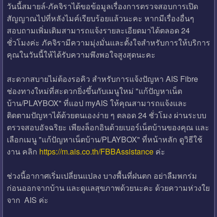
วันนี้สมายล์-ภัคจิราได้ขอข้อมูลเรื่องการตรวจสอบการเปิด
สัญญาณไปที่หลังไมค์เรียบร้อยแล้วนะคะ หากมีเรื่องอื่นๆ
สอบถามเพิ่มเติมสามารถแจ้งรายละเอียดมาได้ตลอด 24
ชั่วโมงค่ะ ภัคจิรามีความมุ่งมั่นและตั้งใจสำหรับการให้บริการ
คุณในวันนี้ให้ได้รับความพึงพอใจสูงสุดนะคะ
สะดวกสบายไม่ต้องรอคิว สำหรับการแจ้งปัญหา AIS Fibre
ช่องทางใหม่ที่สะดวกยิ่งขึ้นกับเมนูใหม่ "แก้ปัญหาเน็ต
บ้าน/PLAYBOX" ที่แอป myAIS ให้คุณสามารถแจ้งและ
ติดตามปัญหาได้ด้วยตนเองง่าย ๆ ตลอด 24 ชั่วโมง ผ่านระบบ
ตรวจสอบอัจฉริยะ เพียงล็อกอินด้วยเบอร์เน็ตบ้านของคุณ และ
เลือกเมนู "แก้ปัญหาเน็ตบ้าน/PLAYBOX" ที่หน้าหลัก ดูวิธีใช้
งาน คลิก
https://m.ais.co.th/FBBAssistance
ค่ะ
ช่วงนี้อากาศเริ่มเปลี่ยนแปลง บางพื้นที่ฝนตก อย่าลืมพกร่ม
ก่อนออกจากบ้าน และดูแลสุขภาพด้วยนะคะ ด้วยความห่วงใย
จาก AIS ค่ะ