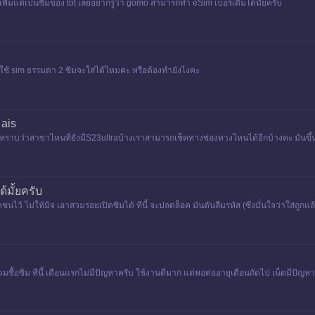
ิ่มแต่เป็นซิมของ tot เลยอยากรู่ว่า gomo สามารถทำ eSim เบอร์เดิมได้มั้ยครับ
 ถ้าใช้ sim ธรรมดา 2 ซิมจะใส่ได้ไหมคะ หรือต้องทำยังไงคะ
 ais
าบว่าสาขาไหนที่ยังมีS23ultraบ้างเราสามารถเช็คทางช่องทางไหนได้อีกบ้างคะ มันขึ้นว่
ด้มั้ยครับ
ชาชนไว้ ไม่ให้มิจ เอาสวมรอยเปิดซิมได้ ทีนี้ จะปลดล็อค มันดันลืมรหัส (ซึ่งมั่นใจว่าใส่ถูกแ
มซื้อซิม ทีนี้ เดือนแรกไม่มีปัญหาครับ ใช้งานดีมาก แต่พอต่ออายุเดือนถัดไป เน็ตมีปัญหาเ