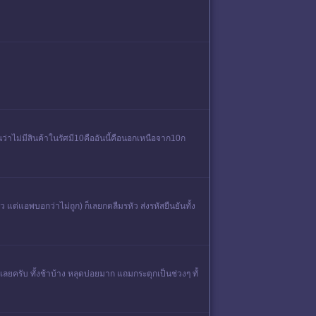
าไม่มีสินค้าในรัศมี10คืออันนี้คือนอกเหนือจาก10ก
ล้ว แต่แอพบอกว่าไม่ถูก) ก็เลยกดลืมรหัว ส่งรหัสยืนยันทั้ง
ลยครับ ทั้งช้าบ้าง หลุดบ่อยมาก แถมกระตุกเป็นช่วงๆ ทั้