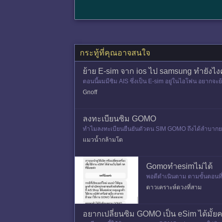
กระทู้ที่คุณอาจสนใจ
ย้าย E-sim จาก ios ไป samsung ทำยังไง
ตอนนี้ผมมีซิม AIS ซึ่งเป็น E-sim อยู่ในไอโฟน อยากจะ
Gnoff
ลงทะเบียนซิม GOMO
ทำไมลงทะเบียนยืนยันตัวตน SIM GOMO ถึงได้ลำบากยากเย็
าอ่าน File รูปภ
แมวน้ำกล้ามโต
Gomoทำesimไม่ได้
พอดีดำเนินตาม ตามขั้นตอนที่
ตรงหน้านี้ แจ้งว่าเป็นเบอร์นิติ
ดาวเคราะห์ดวงที่สาม
อยากเปลี่ยนซิม GOMO เป็น eSim ได้มั้ยค