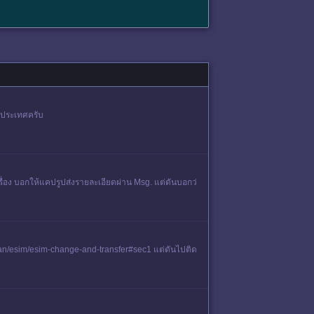
างประเทศครับ
ื่ิอง บอกให้แคปรูปส่งรายละเอียดผ่าน Msg. แต่ดันบอกว่
plan/esim/esim-change-and-transfer#sec1 แต่ดันไปติด