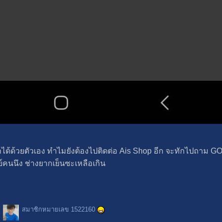
ด้ด้วยตัวเอง ทำไมยังต้องไปติดต่อ Ais Shop อีก จะทักไปถาม GOM
์คนนึง ช่างยากเย็นซะเหลือเกิน
สมาชิกหมายเลข 1522160