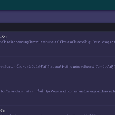
ครับ
ย้ายไปเครื่อง samsung ไม่ทราบว่ามันย้ายเองได้ไหมครับ ไม่สดวกไปศูนย์เพราะตัวอยู่ต่
นขนาดนี้ ลงฯมา 3 วันยังใช้ไม่ได้เลย เบอร์ Hotline พนักงานก็แนะนำมั่วเหมือนไม่รู้เร
 bot ในlive chatแนะนำ ตามลิ้งนี้ https://www.ais.th/consumers/package/exclusive-
บุคคล ทั
รับ