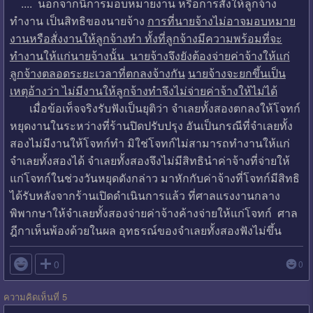
.... นอกจากนี้การมอบหมายงาน หรือการสั่งให้ลูกจ้าง
ทำงาน เป็นสิทธิของนายจ้าง
การที่นายจ้างไม่อาจมอบหมาย
งานหรือสั่งงานให้ลูกจ้างทำ ทั้งที่ลูกจ้างมีความพร้อมที่จะ
ทำงานให้แก่นายจ้างนั้น นายจ้างจึงยังต้องจ่ายค่าจ้างให้แก่
ลูกจ้างตลอดระยะเวลาที่ตกลงจ้างกัน
นายจ้างจะยกขึ้นเป็น
เหตุอ้างว่า ไม่มีงานให้ลูกจ้างทำจึงไม่จ่ายค่าจ้างให้ไม่ได้
เมื่อข้อเท็จจริงรับฟังเป็นยุติว่า จำเลยทั้งสองตกลงให้โจทก์
หยุดงานในระหว่างที่ร้านปิดปรับปรุง อันเป็นกรณีที่จำเลยทั้ง
สองไม่มีงานให้โจทก์ทำ มิใช่โจทก์ไม่สามารถทำงานให้แก่
จำเลยทั้งสองได้ จำเลยทั้งสองจึงไม่มีสิทธินำค่าจ้างที่จ่ายให้
แก่โจทก์ในช่วงวันหยุดดังกล่าว มาหักกับค่าจ้างที่โจทก์มีสิทธิ
ได้รับหลังจากร้านเปิดดำเนินการแล้ว ที่ศาลแรงงานกลาง
พิพากษาให้จำเลยทั้งสองจ่ายค่าจ้างค้างจ่ายให้แก่โจทก์ ศาล
ฎีกาเห็นพ้องด้วยในผล อุทธรณ์ของจำเลยทั้งสองฟังไม่ขึ้น

0
0
ความคิดเห็นที่ 5