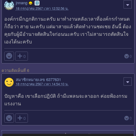
jnnang
18 กรกฎาคม 2567 เวลา 12:52:56 น.
องค์กรมีกฎกติกานะครับ มาทำงานหลังเวลาที่องค์กรกำหนด
ก็ถือว่า สาย นะครับ แต่มาสายแล้วคิดทำงานชดเชย อันนี้ ต้อง
คุยกับผู้มีอำนาจตัดสินใจก่อนนะครับ เราไม่สามารถตัดสินใจ
เองได้นะครับ

0
0
ความคิดเห็นที่ 6
สมาชิกหมายเลข 6377631
18 กรกฎาคม 2567 เวลา 14:54:10 น.
ปัญหาคือ เขาเลือกปฎิบัติ ถ้ามีแพลนจะลาออก ค่อยฟ้องกรม
แรงงาน

0
0
Login
เพื่อตอบกระทู้