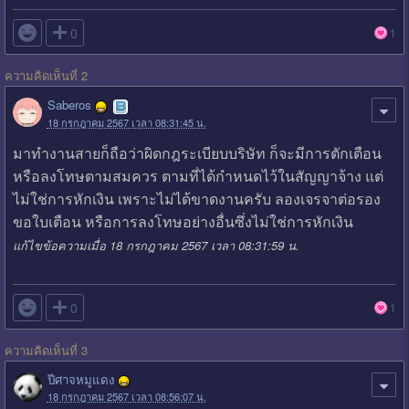

0
1
ความคิดเห็นที่ 2
Saberos
18 กรกฎาคม 2567 เวลา 08:31:45 น.
มาทำงานสายก็ถือว่าผิดกฎระเบียบบริษัท ก็จะมีการตักเตือน
หรือลงโทษตามสมควร ตามที่ได้กำหนดไว้ในสัญญาจ้าง แต่
ไม่ใช่การหักเงิน เพราะไม่ได้ขาดงานครับ ลองเจรจาต่อรอง
ขอใบเตือน หรือการลงโทษอย่างอื่นซึ่งไม่ใช่การหักเงิน
แก้ไขข้อความเมื่อ 18 กรกฎาคม 2567 เวลา 08:31:59 น.

0
1
ความคิดเห็นที่ 3
ปีศาจหมูแดง
18 กรกฎาคม 2567 เวลา 08:56:07 น.