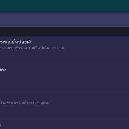
าชพฤกษ์หน่อยค่ะ
ะ งานของที่รร. แต่งไม่เป็น คิดไม่ออกเลยค่ะ
ยค่ะ
นโรงเรียน ยาวไม่ต่ำกว่า12บทครับ
บ