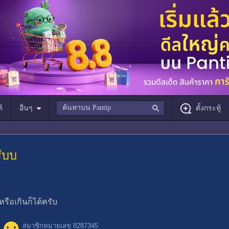
์
อื่นๆ
ตั้งกระทู้
ับบ
รือเกินก็ได้ครับ
สมาชิกหมายเลข 8287345