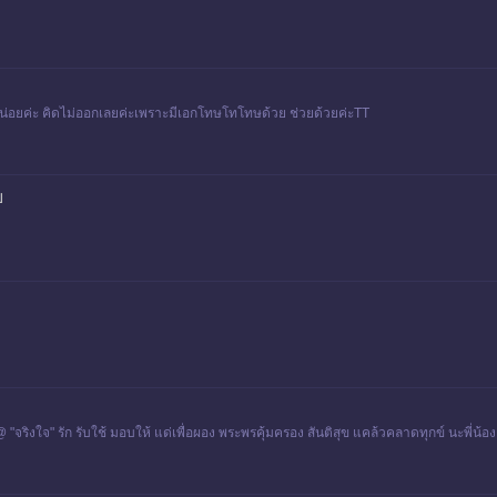
หน่อยค่ะ คิดไม่ออกเลยค่ะเพราะมีเอกโทษโทโทษด้วย ช่วยด้วยค่ะTT
บ
พ @ "จริงใจ" รัก รับใช้ มอบให้ แด่เพื่อผอง พระพรคุ้มครอง สันติสุข แคล้วคลาดทุกข์ นะพี่น้อง เ