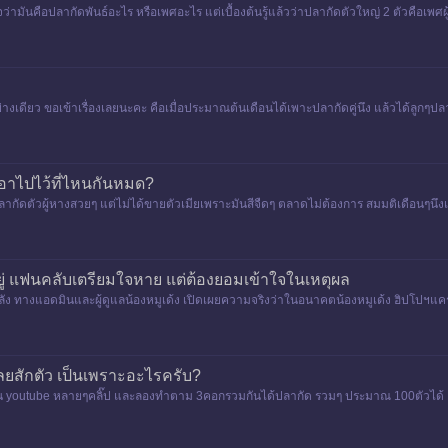
่ามันคือปลากัดพันธ์อะไร หรือเพศอะไร แต่เบื้องต้นรู้แล้วว่าปลากัดตัวใหญ่ 2 ตัวคือเพศผู้ แต
ย่างเดียว ขอเข้าเรื่องเลยนะคะ คือเมื่อประมาณต้นเดือนได้เพาะปลากัดคู่นึง แล้วได้ลูกๆป
าเอาไปไว้ที่ไหนกันหมด?
กัดตัวผู้หางสวยๆ แต่ไม่ได้ขายตัวเมียเพราะมันสีจืดๆ ตลาดไม่ต้องการ สมมติเดือนๆนึงเลี้
่อยู่ แฟนคลับเตรียมใจหาย แต่ต้องยอมเข้าใจในเหตุผล
ลัง ทางแอดมินและผู้ดูแลน้องหมูเด้ง เปิดเผยความจริงว่าในอนาคตน้องหมูเด้ง ฮิปโปฯแคระ
ft power ป
้เลยสักตัว เป็นเพราะอะไรครับ?
น youtube หลายๆคลิ๊ป และลองทำตาม 3คอกรวมกันได้ปลากัด รวมๆ ประมาณ 100ตัวได้ แต่ไม