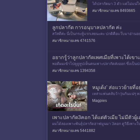
ได้ปลากัดมา 3 ตัว แต่ไม่แน่ใจว
สมาชิกหมายเลข 8493665
ลูกปลากัด การอนุบาลปลากัด ค่ะ
สวัสดีค่ะ นี่เป็นกระทู้แรกเลยนะคะ ปกติคือแว๊บมาอ่านอ
อียดการเพ
สมาชิกหมายเลข 4741576
อยากรู้ว่าลูกปลากัดเพศเมียที่เพาะได้เข
พอดีผมเข้าไปดูยูทูปเห็นคนเพาะปลากัดส่งออก ซึ่งเป็นปลา
00 ตัว จะ
สมาชิกหมายเลข 1394358
หมูเด้ง’ ส่อแววย้ายที
เหล่าแฟนคลับว้าวุ่นกันแน่ๆ ห
ยเป็นซูเปอร์สตาร์ อีกหนึ่ง So
Magpies
เพาะปลากัด3คอก ได้แต่ตัวเมีย ไม่มีตัวผู
ผมได้ลองเพาะพันธุ์ปลากัดฮาฟมูนมา 3คอก ดูวิธีเพาะใ
หตุใดได้บ้างครับ? ใคร
สมาชิกหมายเลข 5441882