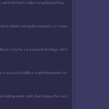
่ตัวจิ๋วคือไม่รู้จริง ๆ เพื่อน ๆ ช่วยดูให้หน่อยได้ไหม
ลากัดหลายร้อยตัว แต่ล่าสุดคือตายหมดแล้ว ;(;( ) รายละเ
ยงปลา 10 คู่ โดย 1 คู่ จะออกลูกเป็นตัวเมียคู่ละ 100-2
 อาจจะต้องย้ายไปที่อื่น ตามวัฏจักรชีวิตของสัตว์ กลา
่มีตัวผู้เลยสักตัว ทุกตัวเป็นตัวเมียหมด เกิดจากสาเ