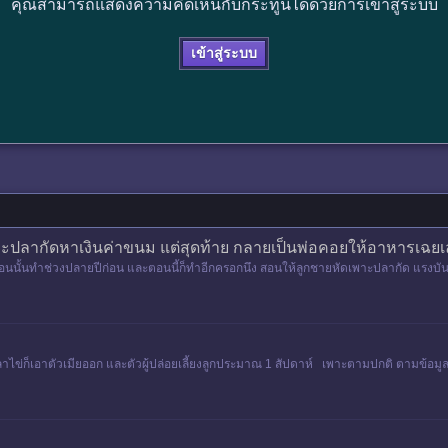
คุณสามารถแสดงความคิดเห็นกับกระทู้นี้ได้ด้วยการเข้าสู่ระบบ
เข้าสู่ระบบ
พาะปลากัดหาเงินค่าขนม แต่สุดท้าย กลายเป็นพ่อคอยให้อาหารเฉย
 ตอนนั้นทำช่วงปลายปีก่อน และตอนนี้ก็ทำอีกครอกนึง สอนให้ลูกชายหัดเพาะปลากัด แรงบัน
เลี้ยงไปๆ มา
ไข่ก็เอาตัวเมียออก และตัวผู้ปล่อยเลี้ยงลูกประมาณ 1 สัปดาห์ เพาะตามปกติ ตามข้อม