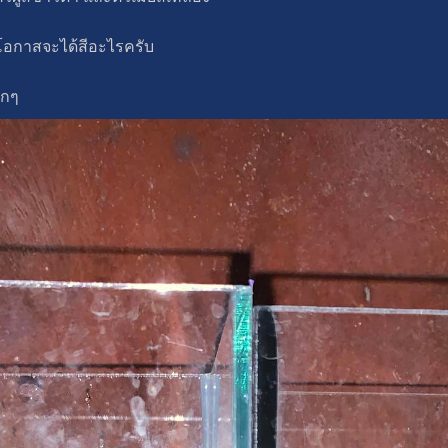
ีโอกาสจะได้สีอะไรครับ
ากๆ