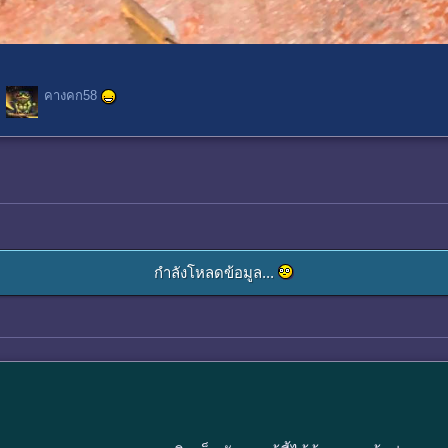
คางคก58
กำลังโหลดข้อมูล...