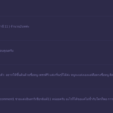
์ยานี 11 ) จำนวน2บทค่ะ
ขอบคุณครับ
ว อยากให้ขึ้นต้นด้วยชื่อหนู เพชรศิริ แค่เกริ่นๆก็ได้ค่ะ หนูจะแต่งเองแต่คือตรงชื่อหนู
mment1 ช่วยแต่งอินทรวิเชียรฉันท์11 หน่อยครับ อะไรก็ได้ขอแค่ไม่ซ้ำกับใครก็พอ การบ้