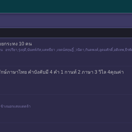
นลอยกระทง 10 คน
ื่อน อรปรียา,รุ่งฤดี,นันทท์ภัส,แคทธียา ,เจตน์สฤษฎิ์ ,วนิดา,กันตพงค์,อุดมศักดิ์,อติเทพ,ธ
รักษ์ภาษาไทย คำบังคับมี 4 คำ 1 กานท์ 2 ภาษา 3 วิไล 4คุณค่า
 ข้างนอกเเสงเเดดจ้า