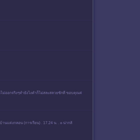
 คิดไม่ออกจริงๆทำยังไงคำก็ไม่สละสลวยซักที ขอบคุณค่
านแต่งกลอน (การเรียน) . 17.24 น. . ๏ น่ากลั