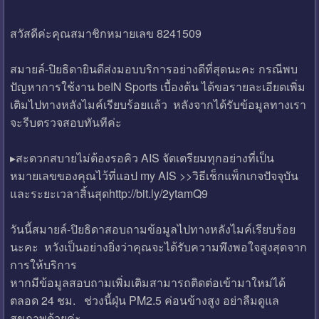
สวัสดีค่ะคุณสมาชิกหมายเลข 8241509
สมายล์-ปิยธิดายินดีส่งมอบบริการอย่างดีที่สุดนะคะ กรณีพบ
ปัญหาการใช้งาน beIN Sports เบื้องต้น ได้ขอรายละเอียดเพิ่ม
เติมไปทางหลังไมค์เรียบร้อยแล้ว หลังจากได้รับข้อมูลทางเรา
จะรีบตรวจสอบทันทีค่ะ
▸สะดวกสบายไม่ต้องรอคิว AIS จัดเตรียมทุกอย่างที่เป็น
หมายเลขของคุณไว้ที่แอป my AIS >>วิธีเช็กแพ็กเกจปัจจุบัน
และระยะเวลาสิ้นสุดhttp://bit.ly/2ytamQ9
วันนี้สมายล์-ปิยธิดาสอบถามข้อมูลไปทางหลังไมค์เรียบร้อย
นะคะ หวังเป็นอย่างยิ่งว่าคุณจะได้รับความพึงพอใจสูงสุดจาก
การให้บริการ
หากมีข้อมูลสอบถามเพิ่มเติมสามารถติดต่อเข้ามาใหม่ได้
ตลอด 24 ชม. ช่วงนี้ฝุ่น PM2.5 ค่อนข้างสูง อย่าลืมดูแล
สุขภาพด้วยค่ะ