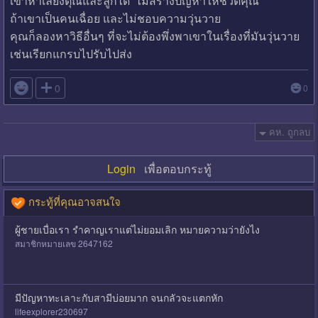
เขาหาเลี้ยงตุณและลูกได้ ไม่สร้างปัญหาให้ชีวิตคุณ
ถ้าเขาเป็นคนเฉื่อย และไม่ชอบความวุ่นวาย
คุณก็ลองหาวิธีอื่นๆ ที่จะไม่ต้องพึ่งพาเขาในเรื่องที่มันวุ่นวาย
เช่นเรียกแกรบไปรับไปส่ง

0
0
คห. ถูกลบ
Login
เพื่อตอบกระทู้
กระทู้ที่คุณอาจสนใจ
ผู้ชายเบื่อเรา รำคาญเราแต่ไม่ยอมเลิก หมายความว่ายังไง
สมาชิกหมายเลข 2647162
มีปัญหาทะเลาะกับสามีบ่อยมาก จนกลัวจะแตกหัก
lifeexplorer230697