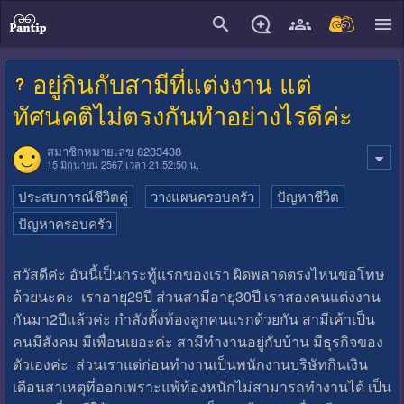
close
อยู่กินกับสามีที่แต่งงาน แต่
ทัศนคติไม่ตรงกันทำอย่างไรดีค่ะ
สมาชิกหมายเลข 8233438
15 มิถุนายน 2567 เวลา 21:52:50 น.
ประสบการณ์ชีวิตคู่
วางแผนครอบครัว
ปัญหาชีวิต
ปัญหาครอบครัว
สวัสดีค่ะ อันนี้เป็นกระทู้แรกของเรา ผิดพลาดตรงไหนขอโทษ
ด้วยนะคะ เราอายุ29ปี ส่วนสามีอายุ30ปี เราสองคนแต่งงาน
กันมา2ปีแล้วค่ะ กำลังตั้งท้องลูกคนแรกด้วยกัน สามีเค้าเป็น
คนมีสังคม มีเพื่อนเยอะค่ะ สามีทำงานอยู่กับบ้าน มีธุรกิจของ
ตัวเองค่ะ ส่วนเราแต่ก่อนทำงานเป็นพนักงานบริษัทกินเงิน
เดือนสาเหตุที่ออกเพราะแพ้ท้องหนักไม่สามารถทำงานได้ เป็น