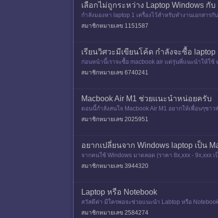
เลือกไม่ถูกระหว่าง Laptop Windows กับ
กำลังมองหา laptop 1 เครื่องไว้สำหรับทำงานเอกสารกับเ
ดยที่ทั้ง 2 มีข
สมาชิกหมายเลข 1151587
เรียนวิศวะมีเขียนโค้ด กำลังจะซื้อ laptop
ก่อนหน้านี้เราจะซื้อ macbook air แต่รุ่นพี่แนะนำให้ใ
ยมาเล็งตัว Mi
สมาชิกหมายเลข 6740241
Macbook Air M1 ช่วยแนะนำหน่อยครับ
ตอนนี้กำลังสนใจ Macbook Air M1 อยากให้เพื่อนๆชาวพั
ราะส่วนตัวไม่เคยใ
สมาชิกหมายเลข 2025951
อยากเปลี่ยนจาก Windows laptop เป็น M
จากคนใช้ Windows มาตลอด (ราคา 8x,xxx - 9x,xxx เป็
ก็หนัก 4 - 5 ปี
สมาชิกหมายเลข 3944320
Laptop หรือ Notebook
สวัสดีค่า มีใครพอจะช่วยแนะนำ Labtop หรือ Notebook ไ
บ Lenovo Ide
สมาชิกหมายเลข 2584274