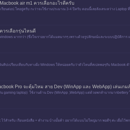
 Macbook air m1 ควรเลือกอะไรดีครับ
รียนต่อป.โทอยู่ครับ กะว่าจะใช้งานประมาณ 3-4 ปีครับ ตอนนี้เลยลังเลระหว่าง Laptop ที
 ควรเลือกรุ่นไหนดี
ช้ windows มากกว่า (ซึ่งใจเราอยากได้แมคมากๆ เพราะด้วยรูปลักษณ์และระบบปฏิบัติการ แต่
นทิปเปรียบเทียบกับทางฝั่ง Windows ให้หน่อยครับว่าตัวไหนที่สเปคพอๆกับ Macbook ตัวนี
acbook Pro จะคุ้มไหม สาย Dev (WinApp และ WebApp) เล่นเกมส
น gaming laptop) ใช้งานด้าน Dev (WinApp ,WebApp) แต่ด้วยพกลำบากมากbettery ใช้แค
ว้สำหรับ เรียนหนังสือ + ทำงาน บ้างมั้ยค้า อยากได้แบบไม่ใหญ่มาก พอดีๆ ค่ะ เผื่อไว้พก