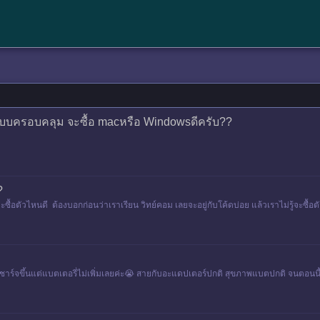
ิงแบบครอบคลุม จะซื้อ macหรือ Windowsดีครับ??
?
้จะซื้อตัวไหนดี ต้องบอกก่อนว่าเราเรียน วิทย์คอม เลยจะอยู่กับโค้ดบ่อย แล้วเราไม่รู้จะซื้อต
าร์จขึ้นแต่แบตเตอรี่ไม่เพิ่มเลยค่ะ😭 สายกับอะแดปเตอร์ปกติ สุขภาพแบตปกติ จนตอนนี้