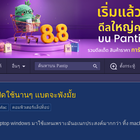
์
อื่นๆ
ตั้งกระทู้
ปิดใช้นานๆ แบตจะพังมั้ย
Mac
คอมพิวเตอร์แล็ปท็อป
top windows มาใช้แทนเพราะมันอเนกประสงค์​มากกว่า ทิ้ง macbo