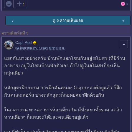

1
8
ดู 5 ความเห็นย่อย
∨
∨
ความคิดเห็นที่ 3
Capt Aod
04 มิถุนายน 2567 เวลา 16:29:33 น.
แยกกันบางอย่างครับ บ้านพักแยกโซนกันอยู่ สโมสร (ที่มีร้าน
อาหาร) อยู่ในโซนบ้านพักตัวเอง ถ้าไปดูในสโมสรก็จะเห็น
กลุ่มเดียว
หลักสูตรฝึกอบรม การฝึกมันคนละวัตถุประสงค์อยู่แล้ว ก็ฝึก
กันคนละคอร์ส บางหลักสูตรก็ถอดยศมาฝึกด้วยกัน
ในเวลางาน ทานอาหารห้องเดียวกัน มีทั้งแยกทั้งรวม แต่ถ้า
ทานเดี่ยวๆ ก็แทบจะโต๊ะละคนเดียวอยู่แล้ว
เล่นกีฬาก็มาเล่นด้วยกันแหละ นายทหารมีไม่กี่คน นักกีฬา