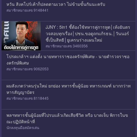
หวัน สิงคโปร์เค้าก็ปลดตามเวลา ไม่ข้ามขั้นกันนะครับ
สมาชิกหมายเลข 9148441
JJNY : 5in1 ชี้ต้องใช้ทหารคู่การทูต│เท้งยันตร
วจสอบทุกเรื่อง│ปชน.ขอดูถกแก้รธน.│วันนอร์
ชี้เป็นสิทธิ│ยูเครนร่างแผนใหม่
สมาชิกหมายเลข 3460356
โปรดเกล้าฯ แต่งตั้ง นายทหารราชองครักษ์พิเศษ - นายตำรวจราชอ
งครักษ์พิเศษ
สมาชิกหมายเลข 9062053
ผมสังเกตว่าคนรุ่นใหม่ ยกย่อง ทหารชั้นผู้น้อย ทหารเกณฑ์ มากกว่าท
หารสัญญาบัตร
สมาชิกหมายเลข 8118445
พลฯทหารชั้นผู้น้อยที่ไปรบแล้วเกิดเสียชีวิต หรือ บาดเจ็บ พิการในข
ณะปฏิบัติหน้าที่
นักลงทุนมือสมัครเล่น