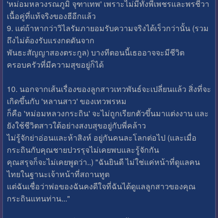
'หม่อมหลวงรณภูมิ จุฑาเทพ' เพราะไม่มีทั้งพี่เพชรและพรชีวา
เนื้อคู่ที่แท้จริงของฮีอีกแล้ว
9. แต่ถ้าหากว่าวิไลรัมภายอมรับความจริงได้เร็วกว่านั้น (รวม
ถึงไม่ต้องรับแรงกดดันจาก
พันธะสัญญาสองตระกูล) บางทีตอนนี้เธออาจจะมีชีวิต
ครอบครัวที่มีความสุขอยู่ก็ได้
10. นอกจากเส้นเรื่องของลูกสาวเทวพันธ์จะเปลี่ยนแล้ว สิ่งที่จะ
เกิดขึ้นกับ 'หลานสาว' ของเทวพรหม
ก็คือ 'หม่อมหลวงกระถิน' จะไม่ถูกเรียกตัวขึ้นมาแต่งงาน และ
ยังใช้ชีวิตสาวใต้อย่างสงบสุขอยู่กับพี่คล้าว
ไม่รู้จักย่าอ่อนและห้าสิงห์ อยู่กันคนละโลกต่อไป (และเมื่อ
กระถินกับคุณชายปวรรุจไม่เคยพบและรู้จักกัน
คุณสรุจก็จะไม่เคยพูดว่า..) "ฉันยินดี ไม่ใช่แค่หน้าที่ดูแลคน
ไทยในฐานะเจ้าหน้าที่สถานทูต
แต่ฉันเชื่อว่าพ่อของฉันคงดีใจที่ฉันได้ดูแลลูกสาวของคุณ
กระถินแทนท่าน..."