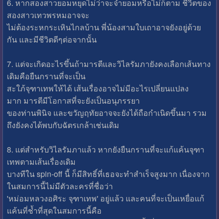
6. หากสองสาวยอมหยุดไม่ว่าจะจำยอมหรือไม่ก็ตาม ชีวิตของ
สองสาวเทวพรหมอาจจะ
ไม่ต้องระหกระเหินไกลบ้าน พี่น้องสามใบเถาอาจยังอยู่ด้วย
กัน และมีชีวิตดีๆต่อจากนั้น
7. แต่จะเกิดอะไรขึ้นถ้ามารตีและวิไลรัมภายังคงเลือกเส้นทาง
เดิมคือยืนกรานที่จะเป็น
สะใภ้จุฑาเทพให้ได้ เส้นเรื่องอาจไม่มีอะไรเปลี่ยนแปลง
มาก มารตีมีโอกาสที่จะยังเป็นอนุภรรยา
ของท่านพินิจ และขวัญฤทัยอาจจะยังได้ถือกำเนิดขึ้นมา รวม
ถึงยังคงได้พบกับฉัตรเกล้าเช่นเดิม
8. แต่สำหรับวิไลรัมภาแล้ว หากยังยืนกรานที่จะแก้แค้นจุฑา
เทพตามเส้นเรื่องเดิม
บางทีใน spin-off นี้ ก็มีสิทธิ์ที่เธอจะทำสำเร็จสูงมาก เนื่องจาก
ในสมการนี้ไม่มีตัวละครที่ชื่อว่า
'หม่อมหลวงอศิระ จุฑาเทพ' อยู่แล้ว และคนที่จะเป็นเหยื่อแก้
แค้นที่ช้ำที่สุดในสมการนี้คือ