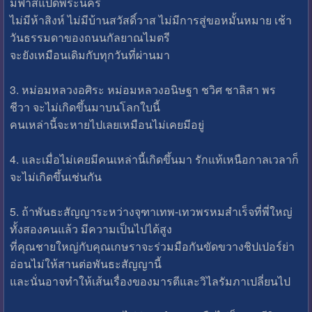
มีฟาสแปดพระนคร
ไม่มีห้าสิงห์ ไม่มีบ้านสวัสดิ์วาส ไม่มีการสู่ขอหมั้นหมาย เช้า
วันธรรมดาของถนนกัลยาณไมตรี
จะยังเหมือนเดิมกับทุกวันที่ผ่านมา
3. หม่อมหลวงอศิระ หม่อมหลวงอนิษฐา ชวิศ ชาลิสา พร
ชีวา จะไม่เกิดขึ้นมาบนโลกใบนี้
คนเหล่านี้จะหายไปเลยเหมือนไม่เคยมีอยู่
4. และเมื่อไม่เคยมีคนเหล่านี้เกิดขึ้นมา รักแท้เหนือกาลเวลาก็
จะไม่เกิดขึ้นเช่นกัน
5. ถ้าพันธะสัญญาระหว่างจุฑาเทพ-เทวพรหมสำเร็จที่พี่ใหญ่
ทั้งสองคนแล้ว มีความเป็นไปได้สูง
ที่คุณชายใหญ่กับคุณเกษราจะร่วมมือกันขัดขวางชิปเปอร์ย่า
อ่อนไม่ให้สานต่อพันธะสัญญานี้
และนั่นอาจทำให้เส้นเรื่องของมารตีและวิไลรัมภาเปลี่ยนไป