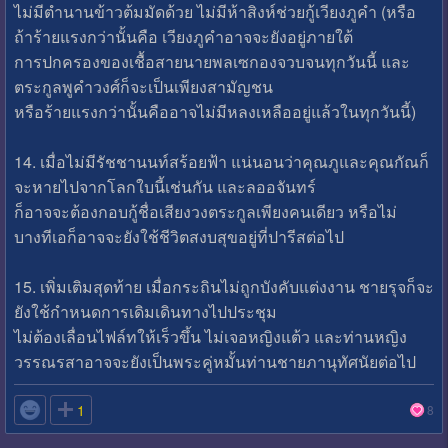
ไม่มีตำนานข้าวต้มมัดด้วย ไม่มีห้าสิงห์ช่วยกู้เวียงภูคำ (หรือ
ถ้าร้ายแรงกว่านั้นคือ เวียงภูคำอาจจะยังอยู่ภายใต้
การปกครองของเชื้อสายนายพลเซกองจวบจนทุกวันนี้ และ
ตระกูลพูคำวงศ์ก็จะเป็นเพียงสามัญชน
หรือร้ายแรงกว่านั้นคืออาจไม่มีหลงเหลืออยู่แล้วในทุกวันนี้)
14. เมื่อไม่มีรัชชานนท์สร้อยฟ้า แน่นอนว่าคุณภูและคุณกัณก็
จะหายไปจากโลกใบนี้เช่นกัน และลออจันทร์
ก็อาจจะต้องกอบกู้ชื่อเสียงวงตระกูลเพียงคนเดียว หรือไม่
บางทีเอก็อาจจะยังใช้ชีวิตสงบสุขอยู่ที่ปารีสต่อไป
15. เพิ่มเติมสุดท้าย เมื่อกระถินไม่ถูกบังคับแต่งงาน ชายรุจก็จะ
ยังใช้กำหนดการเดิมเดินทางไปประชุม
ไม่ต้องเลื่อนไฟล์ทให้เร็วขึ้น ไม่เจอหญิงแต้ว และท่านหญิง
วรรณรสาอาจจะยังเป็นพระคู่หมั้นท่านชายภานุทัศนัยต่อไป

1
8