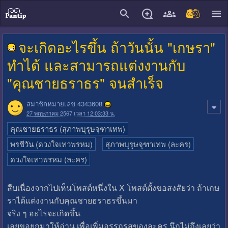
close
จะเกิดอะไรขึ้น ถ้าวันนั้น "เกษรา"
ทำได้ และสามารถแต่งงานกับ
"คุณชายธราธร" จนสำเร็จ
สมาชิกหมายเลข 4343608
27 พฤษภาคม 2567 เวลา 12:03:33 น.
คุณชายธราธร (สุภาพบุรุษจุฑาเทพ)
พรชีวัน (ดวงใจเทวพรหม)
สุภาพบุรุษจุฑาเทพ (ละคร)
ดวงใจเทวพรหม (ละคร)
สืบเนื่องจากไปเห็นโพสต์หนึ่งใน X โพสต์ตั้งขอสงสัยว่า ถ้าเกษ
ราได้แต่งงานกับคุณชายธราธรขึ้นมา
จริง ๆ อะไรจะเกิดขึ้น
เลยขอยกมาให้อ่าน เพื่อเพิ่มอรรถรสของละคร นึกไม่ถึงเลยว่า