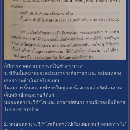
ก็มีการคาดเดาเหตุการณ์ไปต่าง ๆ นานา
1. พิธีหมั้นหมายของหม่อมราชวงศ์ธราธร และ หม่อมหลวง
เกษรา จะดำเนินต่อไปจนจบ
ในสมการนี้นอกจากพี่ชายใหญ่และน้องเกษแล้ว ยังมีคนบาด
เจ็บหนักอีกสองราย ได้แก่
หม่อมหลวงระวีรำไพ และ อาจารย์ชินกร รวมถึงรอยยิ้มที่หาย
ไปของชายรุจด้วย
2. หม่อมหลวงระวีรำไพเดินทางไปเรียนต่อตามกำหนดการ ไม่