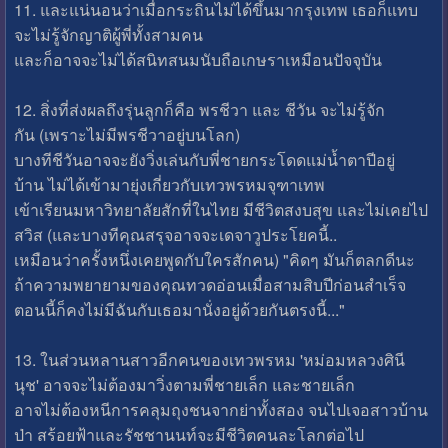
11. และแน่นอนว่าเมื่อกระถินไม่ได้ขึ้นมากรุงเทพ เธอก็แทบ
จะไม่รู้จักญาติผู้พี่ทั้งสามคน
และก็อาจจะไม่ได้สนิทสนมนับถือเกษราเหมือนปัจจุบัน
12. สิ่งที่ส่งผลถึงรุ่นลูกก็คือ พรชีวา และ ชีวัน จะไม่รู้จัก
กัน (เพราะไม่มีพรชีวาอยู่บนโลก)
บางทีชีวันอาจจะยังวิ่งเล่นกับพี่ชายกระโดดแม่น้ำตาปีอยู่
บ้าน ไม่ได้เข้ามายุ่งเกี่ยวกับเทวพรหมจุฑาเทพ
เข้าเรียนมหาวิทยาลัยสักที่ในไทย มีชีวิตสงบสุข และไม่เคยไป
สวิส (และบางทีคุณสรุจอาจจะเดจาวูประโยคนี้..
เหมือนว่าครั้งหนึ่งเคยพูดกับใครสักคน) "คิดๆ มันก็ตลกดีนะ
ถ้าความพยายามของคุณทวดอ่อนเมื่อสามสิบปีก่อนสำเร็จ
ตอนนี้ก็คงไม่มีฉันกับเธอมานั่งอยู่ด้วยกันตรงนี้..."
13. ในส่วนหลานสาวอีกคนของเทวพรหม 'หม่อมหลวงศินี
นุช' อาจจะไม่ต้องมาวิ่งตามพี่ชายเล็ก และชายเล็ก
อาจไม่ต้องหนีการคลุมถุงชนจากย่าทั้งสอง จนไปเจอสาวบ้าน
ป่า สร้อยฟ้าและรัชชานนท์จะมีชีวิตคนละโลกต่อไป