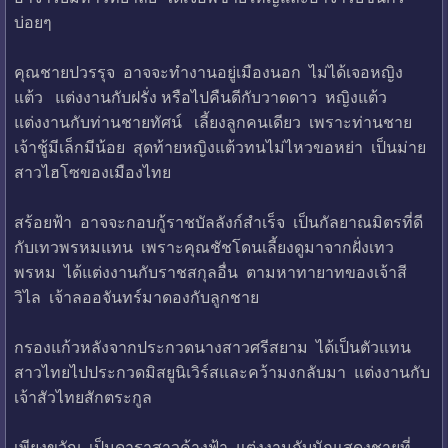
บ่อยๆ
คุณชายปวรรุจ อาจจะทำงานอยู่เมืองนอก ไม่ได้เจอหญิง
แต้ว แต่งงานกับฝรั่ง หรือไปคืนดีกับวาดดาว หญิงแต้ว
แต่งงานกับท่านชายทัศน์ เลี้ยงลูกคนเดียว เพราะท่านชาย
เจ้าชู้มีเล็กมีน้อย สุดท้ายหญิงแต้วทนไม่ไหวขอหย่า เป็นม่าย
สาวไฮโซของเมืองไทย
สร้อยฟ้า อาจจะกอบกู้ราชบัลลังก์สำเร็จ เป็นกัลยาณมิตรที่ดี
กับเทวพรหมแทน เพราะคุณชัชโดนเลี้ยงดูมาจากฝั่งเทว
พรหม ได้แต่งงานกับราชสกุลอื่น ตามหาทายาทของเจ้าสี
วิไล เจ้าลออจันทร์มาดองกับลูกชาย
กรองแก้วหลังจากประกวดนางสาวศรีสยาม ได้เป็นตัวแทน
สาวไทยไปประกวดมิสยูนิเวิร์สและคว้ามงกลับมา แต่งงานกับ
เจ้าสัวไทยสักตระกูล
เพียงขวัญ เป็นดาราสาวค้างฟ้า แต่งงานกับนักแสดงชายที่