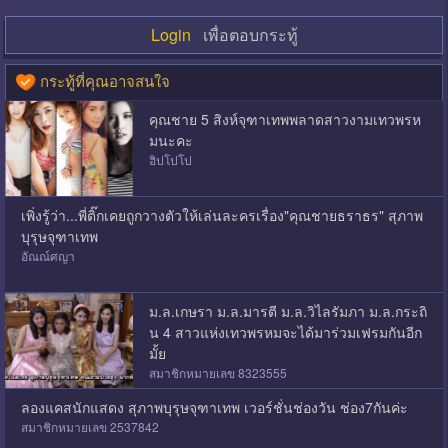
Login
เพื่อตอบกระทู้
กระทู้ที่คุณอาจสนใจ
คุณชาย 5 สิงห์จุฑาเทพพลาดสาวงามเทวพรห
มนะคะ
ฮิปโปโป
เพิ่งรู้ว่า...พี่ติ๊กเคยถูกวางตัวให้เล่นละครเรื่อง"คุณชายธราธร" สุภาพ
บุรุษจุฑาเทพ
อัณณ์ศญา
ม.ล.เกษรา ม.ล.มารตี ม.ล.วิไลรัมภา ม.ล.กระถิ
น 4 สาวแห่งเทวพรหมจะได้มาร่วมเฟรมกันอีก
มั้ย
สมาชิกหมายเลข 8323555
ลองแคสนักแสดง สุภาพบุรุษจุฑาเทพ เวอร์ชั่นช่องวัน ช่อง7กันค่ะ
สมาชิกหมายเลข 2537842