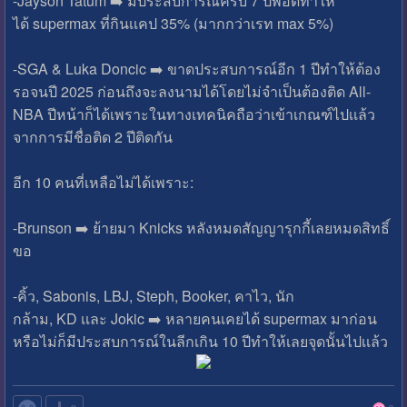
-Jayson Tatum ➡️ มีประสบการณ์ครบ 7 ปีพอดีทําให้
ได้ supermax ที่กินเเคป 35% (มากกว่าเรท max 5%)
-SGA & Luka Doncic ➡️ ขาดประสบการณ์อีก 1 ปีทําให้ต้อง
รอจนปี 2025 ก่อนถึงจะลงนามได้โดยไม่จําเป็นต้องติด All-
NBA ปีหน้าก็ได้เพราะในทางเทคนิคถือว่าเข้าเกณฑ์ไปเเล้ว
จากการมีชื่อติด 2 ปีติดกัน
อีก 10 คนที่เหลือไม่ได้เพราะ:
-Brunson ➡️ ย้ายมา Knicks หลังหมดสัญญารุกกี้เลยหมดสิทธิ์
ขอ
-คิ้ว, Sabonis, LBJ, Steph, Booker, คาไว, นัก
กล้าม, KD เเละ Jokic ➡️ หลายคนเคยได้ supermax มาก่อน
หรือไม่ก็มีประสบการณ์ในลีกเกิน 10 ปีทําให้เลยจุดนั้นไปเเล้ว