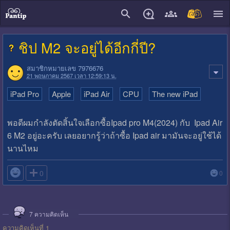
close
ชิป M2 จะอยู่ได้อีกกี่ปี?
สมาชิกหมายเลข 7976676
21 พฤษภาคม 2567 เวลา 12:59:13 น.
iPad Pro
Apple
iPad Air
CPU
The new iPad
พอดีผมกำลังตัดสิ้นใจเลือกซื้อIpad pro M4(2024) กับ Ipad Air
6 M2 อยู่อะครับ เลยอยากรู้ว่าถ้าซื้อ Ipad air มามันจะอยู่ใช้ได้
นานไหม

0
0
7
ความคิดเห็น
ความคิดเห็นที่ 1