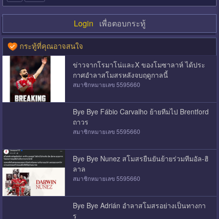
Login
เพื่อตอบกระทู้
กระทู้ที่คุณอาจสนใจ
ข่าวจากโรมาโน่และX ของโมซาลาห์ ได้ประ
กาศอำลาสโมสรหลังจบฤดูกาลนี้
สมาชิกหมายเลข 5595660
Bye Bye Fábio Carvalho ย้ายทีมไป Brentford
ถาวร
สมาชิกหมายเลข 5595660
Bye Bye Nunez สโมสรยืนยันย้ายร่วมทีมอัล-ฮิ
ลาล
สมาชิกหมายเลข 5595660
Bye Bye Adrián อำลาสโมสรอย่างเป็นทางกา
ร