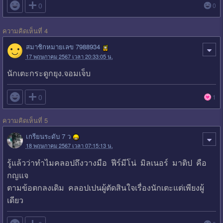

0
0
ความคิดเห็นที่ 4
สมาชิกหมายเลข 7988934
17 พฤษภาคม 2567 เวลา 20:33:05 น.
นักเตะกระดูกยุง.จอมเจ็บ

0
1
ความคิดเห็นที่ 5
เกรียนระดับ 7 ว
18 พฤษภาคม 2567 เวลา 07:15:13 น.
รู้แล้วว่าทำไมคลอปถึงวางมือ ฟีร์มีโน่ มิลเนอร์ มาติป คือ
กญแจ
ตามข้อตกลงเดิม คลอปเปนผู้ตัดสินใจเรื่องนักเตะแต่เพียงผู้
เดียว