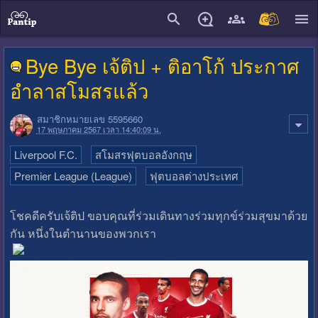
close
Bye Bye เจ้ติป + ติอาโก้ ประกาศ
อำลาสโมสรแล้ว
สมาชิกหมายเลข 5595660
17 พฤษภาคม 2567 เวลา 14:40:09 น.
Liverpool F.C.
สโมสรฟุตบอลอังกฤษ
Premier League (League)
ฟุตบอลต่างประเทศ
โชคดีครับเจ้ติป ขอบคุณที่ร่วมเดินทางร่วมทุกข์ร่วมสุขมาด้วย
กัน หนึ่งในตำนานของพวกเรา