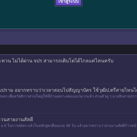
เข้าสู่ระบบ
ระทวน ไม่ได้ผ่าน จปร สามารถเติบโตได้ไกลแค่ไหนครับ
บปราม อยากทราบว่าเวลาสอบไปสัญญาบัตร ใช้วุฒิป.ตรีสายไหนได
ตร.เพื่อสวัสดิการส่วนใหญ่ให้ที่บ้านเพราะพ่อแม่แก่มากแล้ว ส่วนตัวดู ๆ นายสิบสายปราบป
วนสายงานสัสดี
ฒิ ม.6 ในการสมัคร แล้วในหลักสูตรคืออบรม 98 วัน แล้วอยากทราบว่าสายงานสัสดีก้าวห