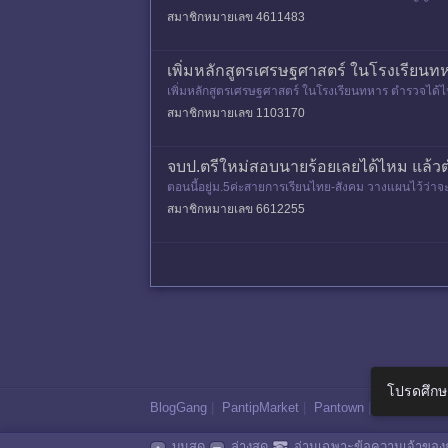
ละนักเรียนนายสิบท
สมาชิกหมายเลข 4611483
เพิ่มหลักสูตรเศรษฐศาสตร์ ในโรงเรียนทห
เพิ่มหลักสูตรเศรษฐศาสตร์ ในโรงเรียนทหาร ตำรวจได้ไหม
สมาชิกหมายเลข 1103170
จบป.ตรีใหม่สอบนายร้อยเลยได้ไหม แล้ว
ตอนนี้อยู่ม.5ค่ะสายการเรียนไทย-สังคม วางแผนไว้ว่
ราต้องสอบชั้นประทวนก่อนให้
สมาชิกหมายเลข 6612255
โปรดศึกษ
BlogGang
|
PantipMarket
|
Pantown
|
Maggang
บนสุด
ล่างสุด
อ่านเฉพาะข้อความเจ้าของก