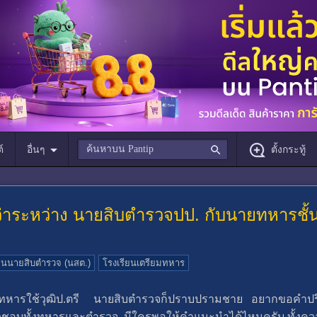
์
อื่นๆ
ตั้งกระทู้
่าระหว่าง นายสิบตำรวจปป. กับนายทหารชั้
ียนนายสิบตำรวจ (นสต.)
โรงเรียนเตรียมทหาร
ายทหารใช้วุฒิป.ตรี นายสิบตำรวจก็ปราบปรามชาย อยากขอคำปรึ
ัวชอบทั้งทหารและตำรวจ มีใครพอให้คำแนะนำได้ไหมครับ ทั้งคว