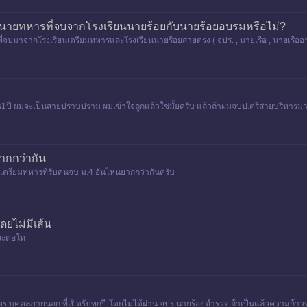
งนายทหารที่จบจากโรงเรียนนายร้อยกับนายร้อยอบรมหรือไม่?
่จบมาจากโรงเรียนเตรียมทหารและโรงเรียนนายร้อยสายตรง ( จปร. , นายเรือ , นายเรือ
ร1ปี ผมจะเป็นสายปราบปราม ผมเข้าใจถูกแล้วใช่มั้ยครับ แล้วถ้าผมจบป.ตรีสายบริหารม
ากกว่ากัน
บเตรียมทหารที่รับคนจบ ม.4 อันไหนยากกว่ากันครับ
ยไม่มีเส้น
จะต่อโท
ตร บุคคลภายนอก ที่เปิดรับทุกปี โดยไม่ได้ผ่าน จปร นายร้อยตำรวจ ถ้าเป็นแล้วความก้าวห