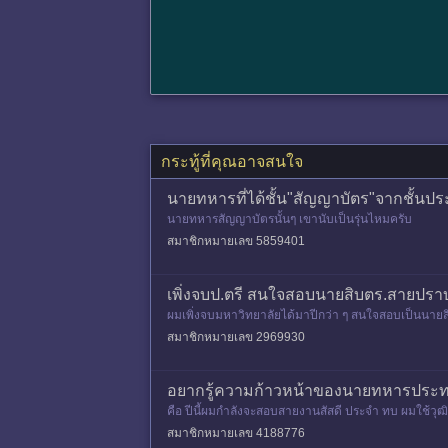
กระทู้ที่คุณอาจสนใจ
นายทหารที่ได้ชั้น"สัญญาบัตร"จากชั้นป
นายทหารสัญญาบัตรนั้นๆ เขานับเป็นรุ่นไหมครับ
สมาชิกหมายเลข 5859401
เพิ่งจบป.ตรี สนใจสอบนายสิบตร.สายปรา
ผมเพิ่งจบมหาวิทยาลัยได้มาปีกว่า ๆ สนใจสอบเป็นนายสิบ
อนไขอะไรบ้างครั
สมาชิกหมายเลข 2969930
อยากรู้ความก้าวหน้าของนายทหารประท
คือ ปีนี้ผมกำลังจะสอบสายงานสัสดี ประจำ ทบ ผมใช้วุ
ที่ รร.นนส.ทบ มั้ย แล้วเ
สมาชิกหมายเลข 4188776