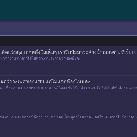
ส้ดแล้วถุงแตกหลั่งในเต็มๆ เรารีบปัสสาวะล้างน้ำออกตามที่เว็บเข
ทำห่างกับวันที่ตกไข่ไปแล้ว5วัน จะถามว่าท้องมั้ยคะ
โคนอวัยวะเพศของแฟน แต่ไม่แตกท้องไหมคะ
เช็คตลอด ทาเจลหล่อลืาตลอด จน6โมงแฟนก็ยังไม่แตก เลยตัดสินใจไม่ทำต่อค่ะ แต่พอแ
มี พสพ.กับเเฟน เหตุการณ์คือถุงยางเเตก ตอนนั้นหนูตกใจมากค่ะ เลยให้แฟนออกไปซื้อยาคุมมา