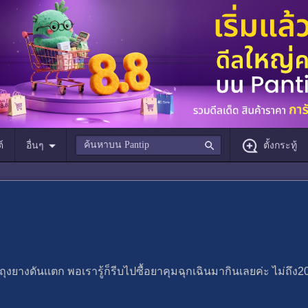
์
อื่นๆ
ตั้งกระทู้
้ถุงยางดันเเตก พอเรารู้ก็รีบไปซื้อยาคุมฉุกเฉินมากินเลยค่ะ ไม่ถึง