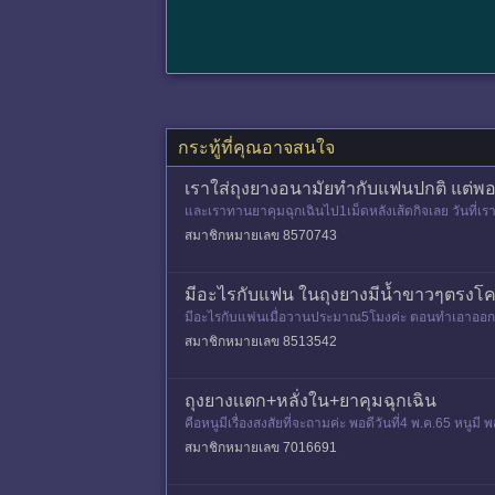
กระทู้ที่คุณอาจสนใจ
เราใส่ถุงยางอนามัยทำกับแฟนปกติ แต่พอเ
และเราทานยาคุมฉุกเฉินไป1เม็ดหลังเส้ดกิจเลย วันที่เรา
สมาชิกหมายเลข 8570743
มีอะไรกับแฟน ในถุงยางมีนํ้าขาวๆตรง
มีอะไรกับแฟนเมื่อวานประมาณ5โมงค่ะ ตอนทำเอาออกมา
งเล็กๆนิดหน่อย อยู่ในถุงอย่าง
สมาชิกหมายเลข 8513542
ถุงยางเเตก+หลั่งใน+ยาคุมฉุกเฉิน
คือหนูมีเรื่องสงสัยที่จะถามค่ะ พอดีวันที่4 พ.ค.65 หนู
เเฟนมาหนู
สมาชิกหมายเลข 7016691