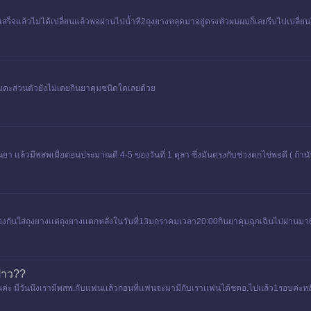
สร็จแล้วไม่ได้เปลี่ยนแล้วพอผ่านไปน้ำที2ถุงยางหลุดมาอยู่ตรงหัวผมผมก็เลยรีบไปเปลี่ย
หมคะส่วนตัวยังไม่เคยกินยาคุมชนิดใดเลยด้วย
 กันยา แล้วมีพสพเมื่อตอนประมาณตี 4-5 ของวันที่ 1 ตุลา ซึ่งมันตรงกับช่วงตกไข่พอดี ( 
องกันใส่ถุงยางเเต่ถุงยางเเตกหลั่งในวันที่13มกราคมเวลา20:00กินยาคุมฉุกเฉินไปผ่าน
ป่าว??
นค่ะ มีวันนึงเรามีพสพ.กับแฟนเเล้วก่อนที่เเฟนจะมามีกับเราเเฟนได้ชตอ.ไปเเล้ว1รอบค่ะหลั