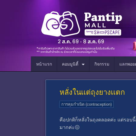
หน้าแรก
คอมมูนิตี้
กิจกรรม
แลกพอยต
หลั่งในเเต่ถุงยางเเตก
การคุมกำเนิด (contraception)
คือปกติก็หลั่งในถุงตลอดค่ะ เเต่รอบนี
มากค่ะ😖