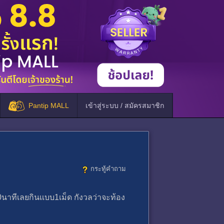
Pantip MALL
เข้าสู่ระบบ / สมัครสมาชิก
กระทู้คำถาม
20นาทีเลยกินเเบบ1เม็ด กังวลว่าจะท้อง