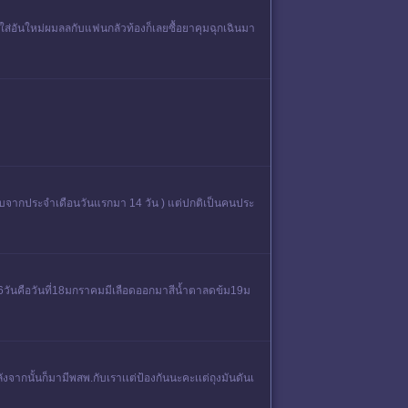
นใส่อันใหม่ผมลลกับแฟนกลัวท้องก็เลยซื้อยาคุมฉุกเฉินมา
ถ้านับจากประจำเดือนวันแรกมา 14 วัน ) แต่ปกติเป็นคนประ
มา6วันคือวันที่18มกราคมมีเลือดออกมาสีน้ำตาลดข้ม19ม
งจากนั้นก็มามีพสพ.กับเราเเต่ป้องกันนะคะเเต่ถุงมันดันเ