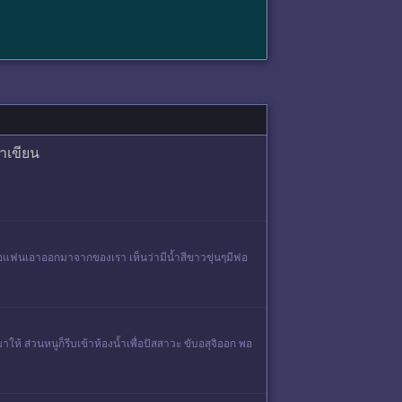
าเขียน
ฟนเอาออกมาจากของเรา เห็นว่ามีนํ้าสีขาวขุ่นๆมีฟอ
ให้ ส่วนหนูก็รีบเข้าห้องน้ำเพื่อปัสสาวะ ขับอสุจิออก พอ