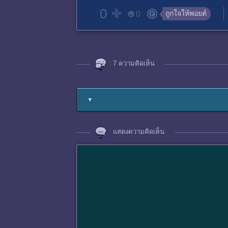
0
ถูกใจให้พอยต์
0
7 ความคิดเห็น
▼
แสดงความคิดเห็น