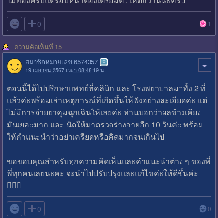
ไม่ท้องครับแต่รอบหน้าต้องเตรียมตัวให้ดีกว่านี้นะครับ

0
1
ความคิดเห็นที่ 15
สมาชิกหมายเลข 6574357
19 เมษายน 2567 เวลา 08:48:19 น.
ตอนนี้ได้ไปปรึกษาแพทย์ที่คลินิก และ โรงพยาบาลมาทั้ง 2 ที่
แล้วค่ะพร้อมเล่าเหตุการณ์ที่เกิดขึ้นให้ฟังอย่างละเอียดค่ะ แต่
ไม่มีการจ่ายยาคุมฉุกเฉินให้เลยค่ะ ท่านบอกว่าผลข้างเคียง
มันเยอะมาก และ นัดให้มาตรวจร่างกายอีก 10 วันค่ะ พร้อม
ให้คำแนะนำว่าอย่าเครียดหรือคิดมากจนเกินไป
ขอขอบคุณสำหรับทุกความคิดเห็นและคำแนะนำต่าง ๆ ของพี่
พี่ทุกคนเลยนะคะ จะนำไปปรับปรุงและแก้ไขค่ะให้ดีขึ้นค่ะ
🙇🏻‍♀️

0
0