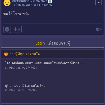
สมาชิกหมายเลข 6076676
14 มิถุนายน 2567 เวลา 11:45:44 น.
ขอให้โชคดีครับ

0
0
Login
เพื่อตอบกระทู้
กระทู้ที่คุณอาจสนใจ
ใครเคยมีพสพ.กับแฟนแบบไม่สอดใส่แต่ตั้งครรภ์บ้างคะ
สมาชิกหมายเลข 2747674
ถูไถภายนอกมีโอกาสท้องไหม
สมาชิกหมายเลข 8792922