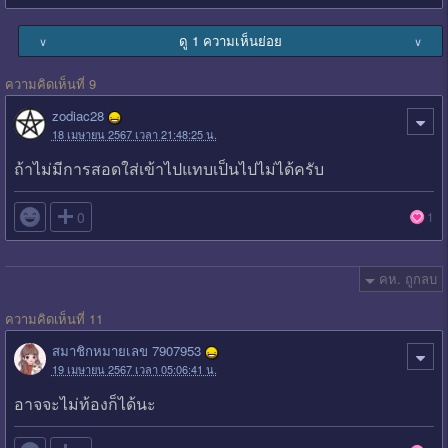
ดู 1 ความเห็นย่อย
∨
∨
ความคิดเห็นที่ 9
zodiac28
18 เมษายน 2567 เวลา 21:48:25 น.
ถ้าไม่มีการสอดใส่เข้าไปแทบเป็นไปไม่ได้ครับ

0
1
คห. ถูกลบ
ความคิดเห็นที่ 11
สมาชิกหมายเลข 7907953
19 เมษายน 2567 เวลา 05:06:41 น.
อาจจะไม่ท้องก็ได้นะ