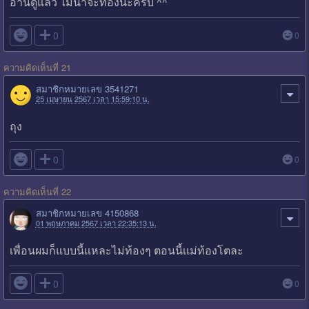
อ่านดูแล้ว ไม่น่าจะท้องนะครับ ^^

0
0
ความคิดเห็นที่ 21
สมาชิกหมายเลข 3541271
25 เมษายน 2567 เวลา 15:59:10 น.
ถุง

0
0
ความคิดเห็นที่ 22
สมาชิกหมายเลข 4150868
01 พฤษภาคม 2567 เวลา 22:35:13 น.
เพื่อนผมก็แบบนี้เเหละไม่ท้องๆ ตอนนี้เเม่ท้องโตละ

0
0