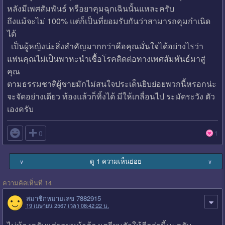
หลังมีเพศสัมพันธ์ หรือยาคุมฉุกเฉินนั้นแหละครับ
ถึงแม้จะไม่ 100% แต่ก็เป็นที่ยอมรับกันว่าสามารถคุมกำเนิด
ได้
เป็นผู้หญิงน่ะสิ่งสำคัญมากกว่าคือคุณมั่นใจได้อย่างไรว่า
แฟนคุณไม่เป็นพาหะนำเชื้อโรคติดต่อทางเพศสัมพันธ์มาสู่
คุณ
ตามธรรมชาติผู้ชายมักไม่สนใจประเด็นยิบย่อยพวกนี้หรอกน่ะ
จะจัดอย่างเดียว ท้องแล้วก็ทิ้งได้ มีให้เกลื่อนไป ระมัดระวัง ตัว
เองครับ

0
1
ดู 1 ความเห็นย่อย
∨
∨
ความคิดเห็นที่ 14
สมาชิกหมายเลข 7882915
19 เมษายน 2567 เวลา 08:42:22 น.