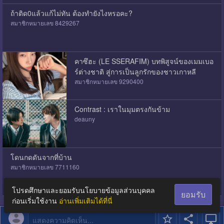
ถ้าติด0แล้วแก้ไม่ทัน ต้องทำยังไงหรอคะ?
สมาชิกหมายเลข 8429267
คาซึฮะ (LE SSERAFIM) บทพิสูจน์ของเมมเบอ
ร์ต่างชาติ สู่การเป็นลูกรักของชาวเกาหลี
สมาชิกหมายเลข 9290400
Contrast : เราในมุมตรงกันข้าม
deauny
โดนกดดันจากที่บ้าน
สมาชิกหมายเลข 7711160
โปรดศึกษาและยอมรับนโยบายข้อมูลส่วนบุคคล
ยอมรับ
ก่อนเริ่มใช้งาน
อ่านเพิ่มเติมได้ที่นี่
แสดงความคิดเห็น...