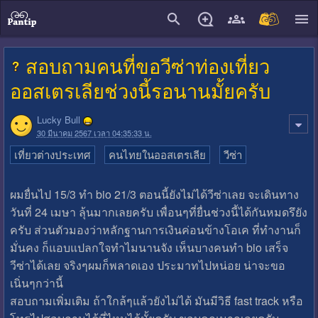
close
สอบถามคนที่ขอวีซ่าท่องเที่ยว
ออสเตรเลียช่วงนี้รอนานมั้ยครับ
Lucky Bull
30 มีนาคม 2567 เวลา 04:35:33 น.
เที่ยวต่างประเทศ
คนไทยในออสเตรเลีย
วีซ่า
ผมยื่นไป 15/3 ทำ bio 21/3 ตอนนี้ยังไม่ได้วีซ่าเลย จะเดินทาง
วันที่ 24 เมษา ลุ้นมากเลยครับ เพื่อนๆที่ยื่นช่วงนี้ได้กันหมดรึยัง
ครับ ส่วนตัวมองว่าหลักฐานการเงินค่อนข้างโอเค ที่ทำงานก็
มั่นคง ก็แอบแปลกใจทำไมนานจัง เห็นบางคนทำ bio เสร็จ
วีซ่าได้เลย จริงๆผมก็พลาดเอง ประมาทไปหน่อย น่าจะขอ
เนิ่นๆกว่านี้
สอบถามเพิ่มเติม ถ้าใกล้ๆแล้วยังไม่ได้ มันมีวิธี fast track หรือ