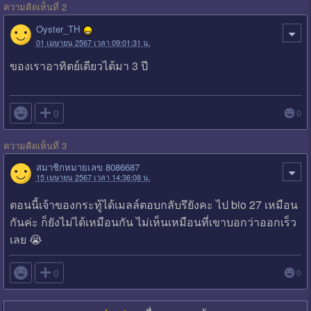
ความคิดเห็นที่ 2
Oyster_TH
01 เมษายน 2567 เวลา 09:01:31 น.
ของเราอาทิตย์เดียวได้มา 3 ปี

0
0
ความคิดเห็นที่ 3
สมาชิกหมายเลข 8086687
15 เมษายน 2567 เวลา 14:36:08 น.
ตอนนี้เจ้าของกระทู้ได้เมลล์ตอบกลับรึยังคะ ไป bio 27 เหมือน
กันค่ะ ก็ยังไม่ได้เหมือนกัน ไม่เห็นเหมือนที่เขาบอกว่าออกเร็ว
เลย 😭

0
0