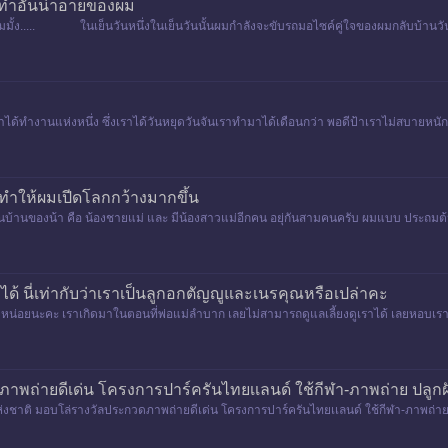
ทำอันน่าอายของผม
มั้ง..... ในเย็นวันหนึ่งในเย็นวันนั้นผมกำลังจะขับรถมอไซค์คู่ใจของผมกลับบ้านวัน
ได้ทำงานแห่งหนึ่ง ซึ่งเราได้วันหยุดวันจันเราทำมาได้เดือนกว่า พอดีป้าเราไม่สบายหนักท่า
 ทำให้ผมเปีดโลกกว้างมากขึ้น
็นบ้านของน้า คือ น้องชายแม่ และ มีน้องสาวแม่อีกคน อยุ่กันสามคนครับ ผมแบบ ประถมต้น
ได้ นี่เท่ากับว่าเราเป็นลูกอกตัญญูและเนรคุณหรือเปล่าคะ
จหน่อยนะคะ เราเกิดมาในตอนที่พ่อแม่ลำบาก เลยไม่สามารถดูแลเลี้ยงดูเราได้ เลยหอบเราใส
พถ่ายดีเด่น โครงการปาร์ครันไทยเเลนด์ ใช้กีฬา-ภาพถ่าย ปลูกฝ
งชาติ มอบโล่รางวัลประกวดภาพถ่ายดีเด่น โครงการปาร์ครันไทยเเลนด์ ใช้กีฬา-ภาพถ่าย ปล
องเที่ยวชุมชน