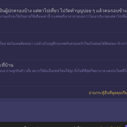
งินผู้ปกครองบ้าง แต่พาไปเที่ยว ไปวัดทำบุญบ่อย ๆ แล้วคนรอบข้าง
ำงานแล้วจะให้เงินยายใช้เดือนเท่านี้ ๆ แต่พอถึงเวลายายบอกว่าไม่เอาเงิน ขอแค่พาไปเที
หม่ พ่อไม่เคยติดต่อมา เเม่ย้ายไปอยู่ที่กรุงเทพกับครอบครัวใหม่ไม่ค่อยได้ติดต่อมาถ้าเราไม
ี่บ้าน
ไม่ตอแย ถามลูกกินข้าวมั้ย อยากให้ยังเป็นเซฟโซนให้ลูก ถึงไม่ดีที่สุดก็พยาบาล แต่ประโยค
อ่านกระทู้อื่นที่พูดคุยเกี