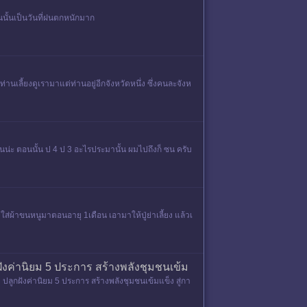
นั้นเป็นวันที่ฝนตกหนักมาก
นเลี้ยงดูเรามาแต่ท่านอยู่อีกจังหวัดหนึ่ง ซึ่งคนละจังห
น่ะ ตอนนั้น ป 4 ป 3 อะไรประมานั้น ผมไปถึงก็ ซน ครับ
่ผ้าขนหนูมาตอนอายุ 1เดือน เอามาให้ปู่ย่าเลี้ยง แล้วเ
ังค่านิยม 5 ประการ สร้างพลังชุมชนเข้ม
ูกฝังค่านิยม 5 ประการ สร้างพลังชุมชนเข้มแข็ง สู่กา