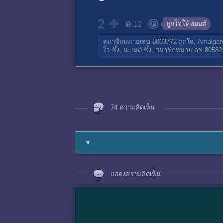
2
ถูกใจให้พอยต์
12
สมาชิกหมายเลข 8063772
ถูกใจ,
Amalga
ใจ
ซึ้ง,
นะเมติ
ซึ้ง,
สมาชิกหมายเลข 80582
74 ความคิดเห็น
▼
แสดงความคิดเห็น