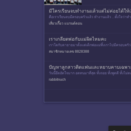
มีใครเรียนจบทำงานแล้วแต่ไม่ค่อยได้ให้เ
คือเราเรียนจบมีครอบครัวแล้ว ทำงานแล้ว .. ตั้งใจว่าท
วนนึง ยายบอกแค่น
เสี่ยวเกี๊ยว แบรนด์ดอน
เราเกลียดพ่อกับเเม่ผิดไหมคะ
เราโตกับตายายมาตั้งเเต่เด็กพ่อเเม่ทิ้งเราไปมีครอบครัวใ
งานมี
สมาชิกหมายเลข 8828388
ปัญหาลูกสาวติดแฟนและหยาบคาบเฉพาะท
วันนี้อึดอัดใจมาก อดทนมาที่สุด ทั้งถอย ทั้งพูดดี ทั้ง
วจแล้ว เ
rabbitnuch