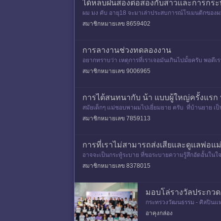
ได้หลบฝนสองต่อสองกับสาวเเละการกระ
ผม มง คับ อายุ18 จะมาเล่าประสบการณ์โรเมนติกของผม
สมาชิกหมายเลข 8659402
การลางานช่วงทดลองงาน
อยากทราบว่า เหตุการที่เราเจอมันเกินไปมั้ยครับ พอดีเรา
วัดกับที
สมาชิกหมายเลข 9006965
การได้สนทนากับ น้า แบบผู้ใหญ่ครั้งแรก
สมัยเด็กๆ แม่ชอบพาผมไปเยี่ยมยาย ครับ ที่บ้านยาย เป
แบบ เจอพั
สมาชิกหมายเลข 7859113
การที่เราไม่สามารถส่งเสียและดูแลพ่อแม่
อาจจะเป็นกระทู้ระบาย ที่ขอระบายความรู้สึกอัดอั้นในใ
ขาสองคนก็ไปใช
สมาชิกหมายเลข 8378015
มอบโล่รางวัลประกวดภา
กระทรวงวัฒนธรรม - ศิลปินแห่
แข็ง
รเรียนรู้ แลกเปลี่ยน และการท่
อาคุงกล่อง