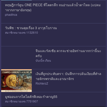
ทฤษฎีการ์ตูน ONE PIECE ที่โคตรลึก จนอ่านแล้วน้ำตาไหล (แปลม
าจากภาษาอังกฤษ)
phadihca
วันพีช : ชวนคุยเรื่อง 3 อาวุธโบราณ
สมาชิกหมายเลข 1132610
จีนและรัสเซีย ควรจะช่วยอิหร่านมากกว่านี้นะ
ครับ
บับเบิ้ล เกียน
เงินที่ถูกประทับตรา: บันทึกการปล้นเงียบที่ทำล
ายจักรพรรดิและอาณาจักร
RichterzZ
มูฟออนจากไคโดสักทีเหอะรำคาญ55
สมาชิกหมายเลข 7751907