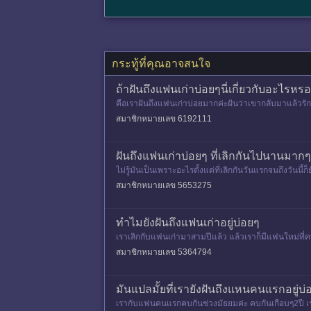
กระทู้ที่คุณอาจสนใจ
ถ้าฝันถึงแฟนเก่าบ่อยๆนี่เกี่ยวกับอะไรหรอ
คือเราฝันถึงแฟนเก่าบ่อยมากค่ะฝันว่าเขากลับมาแล้วรั
ทำไงหรอค่ะ(แม่บอกว่
สมาชิกหมายเลข 6192111
ฝันถึงแฟนเก่าบ่อยๆ ที่เลิกกันไปนานมากๆ
ไม่รู้มันเป็นเพราะอะไรตั้งแต่ที่เลิกกันวันแรกจนถึงวันนี
ใ
สมาชิกหมายเลข 5653275
ทำไมยังฝันถึงแฟนเก่าอยู่บ่อยๆ
เราเลิกกับแฟนเก่ามาสามปีแล้ว แล้วเราก็มีแฟนใหม่ที่
นเก่าด้วยซ้ำ แล้วกับ
สมาชิกหมายเลข 5364794
มันแปลมั้ยที่เรายังฝันถึงแหนคนแรกอยู่บ่
เรากับแฟนคนแรกคบกันช่วงมัธยมค่ะ คบกันเกือบๆ2ปี เราเ