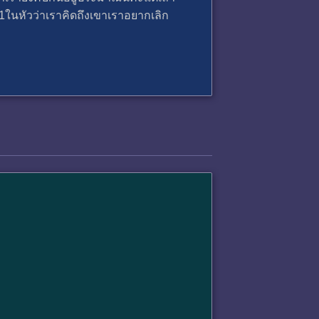
็บ1ในหัวว่าเราคิดถึงเขาเราอยากเลิก