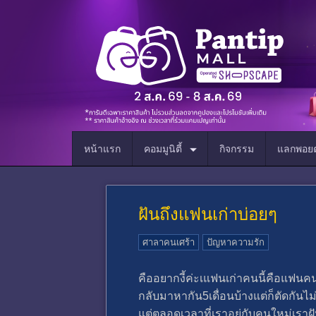
หน้าแรก
คอมมูนิตี้
กิจกรรม
แลกพอยต
ฝันถึงแฟนเก่าบ่อยๆ
ศาลาคนเศร้า
ปัญหาความรัก
คืออยากงี้ค่ะเแฟนเก่าคนนี้คือแฟนค
กลับมาหากัน5เดื่อนบ้างแต่ก็ตัดกันไม
แต่ตลอดเวลาที่เราอยู่กับคนใหม่เรา