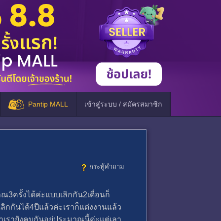
Pantip MALL
เข้าสู่ระบบ / สมัครสมาชิก
กระทู้คำถาม
ครั้งได้ค่ะแบบเลิกกัน2เดื่อนก็
ลิกกันได้4ปีแล้วค่ะเราก็แต่งงานแล้ว
เรายังคบกันอยู่ประมาณนี้ค่ะแต่เลา