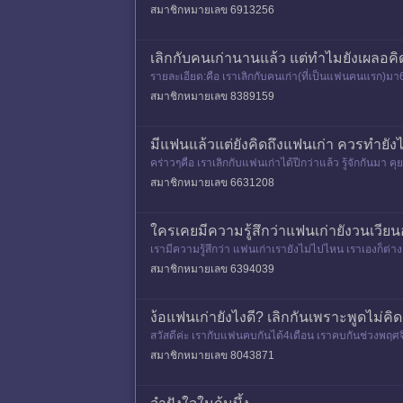
6ปีเราฝันถึงเขาต
สมาชิกหมายเลข 6913256
เลิกกับคนเก่านานแล้ว แต่ทำไมยังเผลอคิดถึ
รายละเอียด:คือ เราเลิกกับคนเก่า(ที่เป็นแฟนคนแรก)มา6-7
กันแล้วด
สมาชิกหมายเลข 8389159
มีแฟนแล้วแต่ยังคิดถึงแฟนเก่า ควรทำยังไ
คร่าวๆคือ เราเลิกกับแฟนเก่าได้ปีกว่าแล้ว รู้จักกันมา ค
ป็นค
สมาชิกหมายเลข 6631208
ใครเคยมีความรู้สึกว่าแฟนเก่ายังวนเวียนอย
เรามีความรู้สึกว่า แฟนเก่าเรายังไม่ไปไหน เราเองก็ต่างค
มาอยู่
สมาชิกหมายเลข 6394039
ง้อแฟนเก่ายังไงดี? เลิกกันเพราะพูดไม่คิด
สวัสดีค่ะ เรากับแฟนคบกันได้4เดือน เราคบกันช่วงพฤศจิก
นหนึ่งเราได้
สมาชิกหมายเลข 8043871