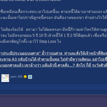
อเหมือนเสื้อกระสอบ เอาไปแค่นี้นะ ตามหนี้ได้มาเอาส่วนแบ่ง แล้ว
พราะฉะนั้นเขาไม่ปราณีลูกหนี้หรอก มันคืองานของเขา ทำอย่างไรให้ไ
ก ไม่ต้องร้องไห้ ดราม่า ไม่ได้ผลหรอก มีหนี้กี่รายเท่าไหร่ให้ท
ดียวจบ ไม่มีหรอกผ่อน 5 ปี 10 ปี เจ้าหนี้ให้ 1 ปี 2 ปีก็ดีสุดแล้ว เชื่อห
งมีเครดิตบูโรทั๊ง เอาไว้ Stop Loss ไง
ระณีประนอม​บนศาล" ย้ำว่าบนศาล ท่านจะสั่งให้เจ้าหน้าที่พิมพ์
กระดาษ A3 กลับบ้านได้ ทำตามนั้นพอ ไม่ทำมีความผิดนะ อย่าไปเชื่อ
อกศาลแล้ว เขาอ้างว่า แพ้แล้วนี่ ศาลสั่ง....? ลักไก่ ก็มี ระวังตัวด
parn 256