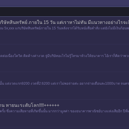
บบริษัทสินทรัพย์ ภายใน 15 วัน แต่เราหาไม่ทัน มีแนวทางอย่างไรจะ
ม 5x,xxx แก่บริษัทสินทรัพย์ภายใน 15 วันหลังจากได้รับหนังสือคำสั่ง แต่ยังไม่มีเงินก้
ต่อเนื่องโควิด ติดค้างค่างวด จู่มีบริษัทอะไรไม่รู้โทรมาท้วงให้ธนาคาร ไอ้เราก็คิดว่า
นั้น แต่งวดแรก9200 งวดที่2:6200 แต่เราไม่พอจ่ายค่ะ อยากจ่ายเดือนละ1000บาท จนคร
าน หายนะระดับโลก!!!!++++++
้ง ซึ่งความเสียหายที่เกิดขึ้นนั้น มากกว่ามูลค่า ของธนาคารพาณิชย์บางแห่งเสียอีก ปีที