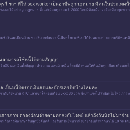
ตุรกี ฯลฯ ที่ให้ sex worker เป็นอาชีพถูกกฎหมาย มีคนในประเทศนั้
เพศได้อย่างถูกกฎหมาย ตั้งแต่เดือนตุลาคม ปี 2000 โดยมีข้อแม้ว่าจะต้องมีอายุมากกว่า 
ามชื่อในทะเบียนบ้าน ขออธิบายก่อนว่า นี้เป็นครั้งแรกที่เราได้รับหมายศาลจากบริษัทเครดิต
ม่สามารถใช้หนี้ได้ตามสัญญา
3ปี ยอดเงินทั้งสัญญา ประมาณ แสนห้าหมื่น โดยมีกำหนดให้คืนเงินทุกเดือน เดือนละไม่ต่ำก
ล เป็นหนี้บัตรกดเงินสดและบัตรเครดิตบ้างไหมคะ
จากับฝั่งทนาย KTC แล้วเขาให้ผ่อนเดือน 5xxx 36 งวด ซึ่งเราแจ้งไปว่าผ่อนไม่ไหว ภาระต
ับสารภาพ ตกลงผ่อนจ่ายตามตกลงกับโจทย์ แล้วถึงวันนัดไม่มาจ่าย
ย จนถึงศาลพิพากษาสิ้นสุดบังคับคดี เลยสืบทรัพย์พบว่าพึ่งขายก่อนคำพากษาได้ 10 วัน เ