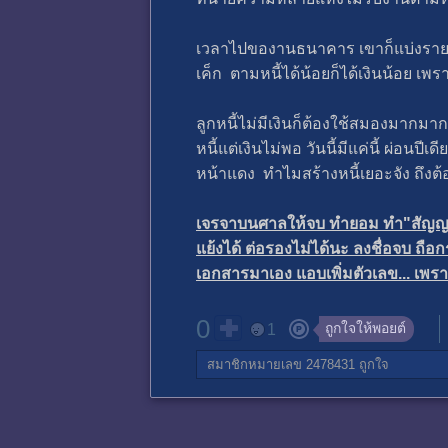
เวลาไปของานธนาคาร เขาก็แบ่งรายชื่
เค็ก ตามหนี้ได้น้อยก็ได้เงินน้อย เ
ลูกหนี้ไม่มีเงินก็ต้องใช้สมองมากมา
หนี้แต่เงินไม่พอ วันนี้มีแค่นี้ ผ่อนปีเ
หน้าแดง ทำไมสร้างหนี้เยอะจัง ถึงต้อ
เจรจาบนศาลให้จบ ทำยอม ทำ"สัญญา​ป
แย้งได้ ต่อรองไม่ได้นะ ลงชื่อจบ ถือ
เอกสารมาเอง แอบเพิ่มตัวเลข... เพราะน
0
ถูกใจให้พอยต์
1
สมาชิกหมายเลข 2478431
ถูกใจ