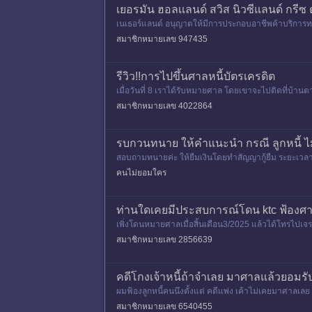
เยอรมัน ฮอลเเลนด์ สวิส นิวซีแลนด์ กรีซ 
เนเธอร์แลนด์ อนุญาตให้มีการประกอบอาชีพค้าบริการทาง
สมาชิกหมายเลข 947435
รีวิว!!การไปขึ้นศาลหนี้บัตรเครดิต
เมื่อวันที่ 8 เราได้รับหมายศาล โดยเขาจะไปติดที่บ้านต
มูลเกี่ยว
สมาชิกหมายเลข 4022864
รบกวนทนาย ให้คำแนะนำ กรณี ลูกหนี้ ไ
สอบถามทนายค่ะ ให้ยืมเงินโดยทำสัญญากู้ยืม ระยะเวลายืม
นคืนมา ประมา
คนไม่ยอมใคร
ท่านใดเคยมีประสบการณ์โดน ktc ฟ้องศา
เพิ่งโดนหมายศาลเมื่อสิ้นเดือน3/2025 แล้วได้โทรไปเจร
งโควิค)และอื่นๆ
สมาชิกหมายเลข 2856639
คดีโกงเจ้าหนี้ถ้าจำเลย มาศาลแล้วยอมร
ผมฟ้องลูกหนี้คนนึงตั้งแต่ คดีแพ่ง เค้าไม่เคยมาศาลเล
าครั้
สมาชิกหมายเลข 6540455