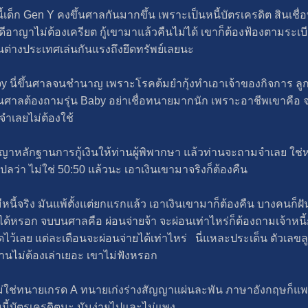
ี้เด็ก Gen Y คงขึ้นศาลกันมากขึ้น เพราะเป็นหนี้บัตรเครดิต​ สินเช
าญา​ไม่ต้องเครียต กู้เขามาแล้วคืนไม่ได้ เขาก็ต้องฟ้องตามระเบีย
น​ต่างประเทศ​เล่นกันแรงถึงยึดทรัพย์​เลยนะ
 Baby นี่ขึ้นศาลจนชำนาญ เพราะโรคต้มยำกุ้งทำเอาเจ้าของกิจการ ลู
ขึ้นศาลต้องถามรุ่น Baby อย่าเชื่อทนายมากนัก เพราะอาชีพเขาคื
จำเลยไม่ต้องใช้
ญญาหลักฐานการกู้เงินให้ท่านผู้พิพากษา​ แล้วท่านจะถามจำเลย ใช
ลว่า ไม่ใช่ 50:50 แล้วนะ เอาเงินเขามาจริงก็ต้องคืน
นี้จริง มันแพ้ตั้งแต่ยกแรกแล้ว เอาเงินเขามาก็ต้องคืน บางคนก็ฝั
ได้หรอก จบบนศาลคือ ผ่อนจ่ายจ้า จะผ่อนเท่าไหร่ก็ต้องถามเจ้าหนี้
เลย แต่ละเดือนจะผ่อนจ่ายได้เท่าไหร่ นี่แหละประเด็น ตัวเลขลูกห
 นิทานไม่ต้องเล่าเยอะ เขาไม่ฟังหรอก
ม่ใช่ทนายเกรด A ทนายเก่งร่างสัญญา​แผ่นละพัน ภาษาอังกฤษ​ก็แพง
ี้บัตรเครดิต​นะ มันง่ายไปและไม่แพง