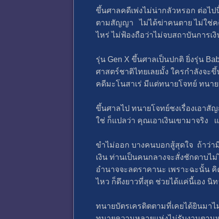
ขึ้นศาลคดีเพ่งไม่น่ากลัวหรอก ต่อไปน
ตามสัญญา ไม่ได้ฆ่าคนตาย ไม่ใช่คดีอ
ไหร่ ไม่ฟ้องถือว่าไม่จบสถาบันการเงิ
รุ่น Gen X ขึ้นศาลเป็นปกติ ยิ่งรุ่น
ศาสต​ร์ชาติไทยเลยมั้ง ใครกำลังจะ
คดีมะโนสาเร่ มีแต่ทนายโจทย์ ทนาย
ขึ้นศาลไป ทนายโจทย์​ชงเรื่องเอาสั
ใช่ ก็แปลว่า คุณเอาเงินเขามาจริง แป
ขำไม่ออก บางคนบอกสู้สุดใจ ถ้าว่ามีห
เงิน ท่านเป็นคนกลางจะสั่งชักดาบไม่
อำนาจจะลดราคานะ เพราะฉะนั้น คิดไว้
ไหว ก็ดึงยาวที่สุด ช่วยได้แค่นี้เอง
ทนายบัตรเครดิต​ตามที่เคยได้ยินมาไ
ทนายความ​หลายแห่งไม่รับงานตามหน