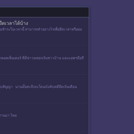
ยืดเวลาได้บ้าง
อนพอชำระในเวลานี้ สามารถทำอย่างไรเพื่อยืดเวลาหรือผ่อ
พวกคอลเซ็นเตอร์ ที่มีข่าวหลอกเงินชาวบ้าน และแอพฯมือถื
บสัญญา นานมั้ยค่ะถึงจะโดนบังคับคดียึดเงินเดือน
่ผ่านมา ไทย