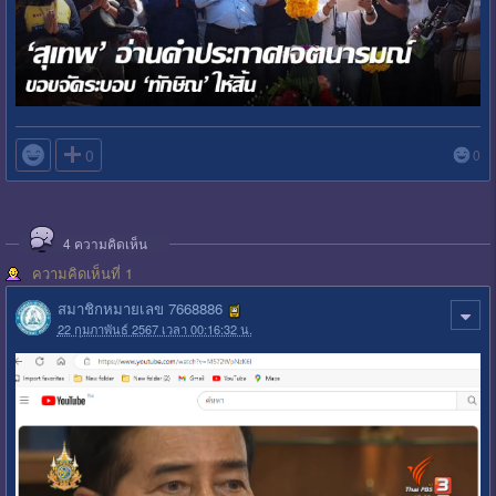

0
0
4
ความคิดเห็น
ความคิดเห็นที่ 1
สมาชิกหมายเลข 7668886
22 กุมภาพันธ์ 2567 เวลา 00:16:32 น.