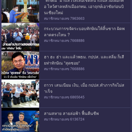
อ ไหว้ศาลหลักเมืองกทม. เอาฤกษ์เอาชัยก่อนบิ
นเชียงใหม่
สมาชิกหมายเลข 7963663
กระบวนการขจัดระบอบทักษิณให้สิ้นซาก ผิดพ
ลาดตรงไหน ?
สมาชิกหมายเลข 7668886
ฮา ฮะ ฮ่า และแล้วพธม. กปปส. และสลิ่ม ก็เสี
ยท่าทักษิณ "สุดซอย"
สมาชิกหมายเลข 7668886
ถาวร เสนเนียม เงิบ, เมื่อ กปปส.ทำภารกิจไม่ส
ำเร็จ
สมาชิกหมายเลข 6865645
สามสหาย สายล่อฟ้า ฟื้นคืนชีพ
สมาชิกหมายเลข 6136724