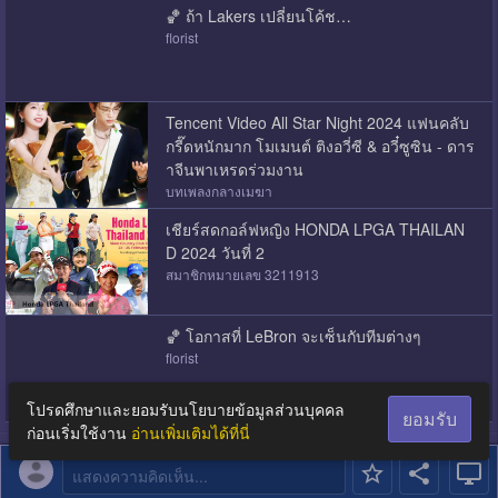
🏀 ถ้า Lakers เปลี่ยนโค้ช…
florist
Tencent Video All Star Night 2024 แฟนคลับ
กรี๊ดหนักมาก โมเมนต์ ติงอวี่ซี & อวี๋ซูซิน - ดาร
าจีนพาเหรดร่วมงาน
บทเพลงกลางเมฆา
เชียร์สดกอล์ฟหญิง HONDA LPGA THAILAN
D 2024 วันที่ 2
สมาชิกหมายเลข 3211913
🏀 โอกาสที่ LeBron จะเซ็นกับทีมต่างๆ
florist
โปรดศึกษาและยอมรับนโยบายข้อมูลส่วนบุคคล
ยอมรับ
ก่อนเริ่มใช้งาน
อ่านเพิ่มเติมได้ที่นี่
แสดงความคิดเห็น...