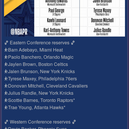
🏀 Eastern Conference reserves 🏀
⛹Bam Adebayo, Miami Heat
⛹Paolo Banchero, Orlando Magic
⛹Jaylen Brown, Boston Celtics
⛹Jalen Brunson, New York Knicks
⛹Tyrese Maxey, Philadelphia 76ers
⛹Donovan Mitchell, Cleveland Cavaliers
⛹Julius Randle, New York Knicks
⛹Scottie Barnes, Toronto Raptors*
⛹Trae Young, Atlanta Hawks*
🏀 Western Conference reserves 🏀
⛹Devin Booker, Phoenix Suns