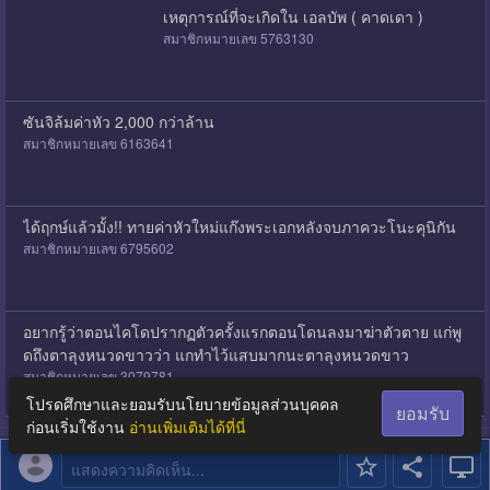
เหตุการณ์ที่จะเกิดใน เอลบัพ ( คาดเดา )
สมาชิกหมายเลข 5763130
ซันจิล้มค่าหัว 2,000 กว่าล้าน
สมาชิกหมายเลข 6163641
ได้ฤกษ์แล้วมั้ง!! ทายค่าหัวใหม่แก๊งพระเอกหลังจบภาควะโนะคุนิกัน
สมาชิกหมายเลข 6795602
อยากรู้ว่าตอนไคโดปรากฏตัวครั้งแรกตอนโดนลงมาฆ่าตัวตาย แก่พู
ดถึงตาลุงหนวดขาวว่า แกทำไว้แสบมากนะตาลุงหนวดขาว
สมาชิกหมายเลข 3079781
โปรดศึกษาและยอมรับนโยบายข้อมูลส่วนบุคคล
ยอมรับ
ก่อนเริ่มใช้งาน
อ่านเพิ่มเติมได้ที่นี่
แสดงความคิดเห็น...