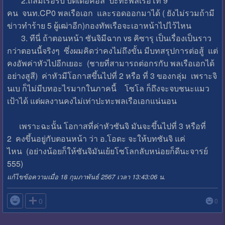
2.ถล่มเรือรบ บัตเตอคอล ปะทะพลเรือโท 9
คน จนท.CP0 พลเรือเอก และรอดออกมาได้ ( ยังไม่รวมถ้ามี
ข่าวทำร้าย 5 ผู้เฒ่าอีก)กองทัพเรือจะเอาหน้าไปไว้ไหน
3. ทีนี่ ถ้าตอนหน้า ซันจิมีฉาก vs คิซารุ เป็นเรื่องเป็นราว
กว่าตอนนี้จริงๆ ซึ่งผมคิดว่าคงไม่ถึงขั้น มีบทสรุปการต่อสู้ แต่
คงอัพค่าหัวไปอีกเยอะ (ชายที่สามารถต่อกรกับ พลเรือเอกได้
อย่างสูสี) ค่าหัวมีโอกาสขึ้นไปที่ 2 หรือ ที่ 3 ของกลุ่ม เพราะจิ
นเบ ก็ไม่มีบทอะไรมากในภาคนี้ โซโล ก็ถึงจะจบชนะแมว
เป้าได้ แต่ผลงานคงไม่เท่าปะทะพลเรือเอกแน่นอน
เพราะฉะนั้น โอกาสที่ค่าหัวซันจิ มันจะขึ้นไปที่ 3 หรือที่
2 คงขึ้นอยู่กับตอนหน้า ว่า อ.โอดะ จะให้บทซันจิ แค่
ไหน (อย่างน้อยก็ให้ซันจิมันเย้ยโซโลกลับหน่อยก็ดีนะจารย์
555)
แก้ไขข้อความเมื่อ 18 กุมภาพันธ์ 2567 เวลา 13:43:06 น.

0
0