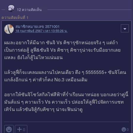
12
ความคิดเห็น
ความคิดเห็นที่ 1
สมาชิกหมายเลข 3571001
18 กุมภาพันธ์ 2567 เวลา 13:55:26 น.
ผมละอยากให้มีฉาก ซันจิ Vs คิซารุซักหน่อยจริง ๆ แต่ถ้า
เป็นการต่อสู้ ลูฟี่&ซันจิ Vs คิซารุ คิซารุน่าจะรับมือยากเลย
แหละ ยังไงก็สู้ไม่ไหวแน่นอน
แล้วลูฟี่ก็จะเคลมผลงานไปคนเดียว ตึง ๆ 5555555+ ซันจิโดน
แกล้งอีกแน่ ๆ ค่าหัวก็คง No.3 เหมือนเดิม
อยากให้ซันจิโชว์สกิลไฟสีฟ้าที่ร่ำเรียนมาหน่อย บอกเลยว่าคู่นี้
มันส์แน่ ๆ ความเร็ว Vs ความเร็ว ปล่อยให้ลูฟี่ไปจัดการแซท
เทิร์น แล้วซันจิสู้กับคิซารุ น่าจะฟินน่าดู

0
0