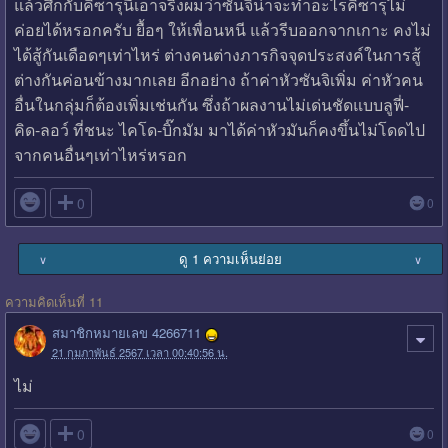
แล้วศึกกับคิซารุนี้เอาจริงผมว่าซันจิน่าจะทำอะไรคิซารุไม่
ค่อยได้หรอกครับ ยื้อๆ ให้เพื่อนหนี แล้วรีบออกจากเกาะ คงไม่
ได้สู้กันเดือดๆเท่าไหร่ ต่างคนต่างภารกิจจุดประสงค์ในการสู้
ต่างกันค่อนข้างมากเลย อีกอย่าง ถ้าค่าหัวซันจิเพิ่ม ค่าหัวคน
อื่นในกลุ่มก็ต้องเพิ่มเช่นกัน ซึ่งถ้าผลงานไม่เด่นชัดแบบลูฟี่-
คิด-ลอว์ ที่ชนะ ไคโด-บิ๊กมัม มาได้ค่าหัวมันก็คงขึ้นไม่โดดไป
จากคนอื่นๆเท่าไหร่หรอก

0
0
ดู 1 ความเห็นย่อย
∨
∨
ความคิดเห็นที่ 11
สมาชิกหมายเลข 4266711
21 กุมภาพันธ์ 2567 เวลา 00:40:56 น.
ไม่

0
0