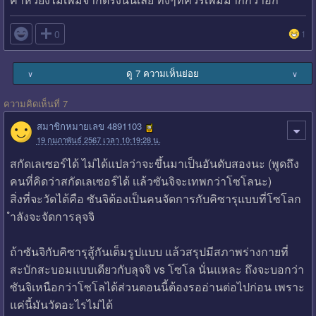

0
1
ดู 7 ความเห็นย่อย
∨
∨
ความคิดเห็นที่ 7
สมาชิกหมายเลข 4891103
19 กุมภาพันธ์ 2567 เวลา 10:19:28 น.
สกัดเลเซอร์ได้ ไม่ได้แปลว่าจะขึ้นมาเป็นอันดับสองนะ (พูดถึง
คนที่คิดว่าสกัดเลเซอร์ได้ เเล้วซันจิจะเทพกว่าโซโลนะ)
สิ่งที่จะวัดได้คือ ซันจิต้องเป็นคนจัดการกับคิซารุแบบที่โซโลก
ำลังจะจัดการลุจจิ
ถ้าซันจิกับคิซารุสู้กันเต็มรูปแบบ แล้วสรุปมีสภาพร่างกายที่
สะบักสะบอมแบบเดียวกับลุจจิ vs โซโล นั่นแหละ ถึงจะบอกว่า
ซันจิเหนือกว่าโซโลได้ส่วนตอนนี้ต้องรออ่านต่อไปก่อน เพราะ
แค่นี้มันวัดอะไรไม่ได้