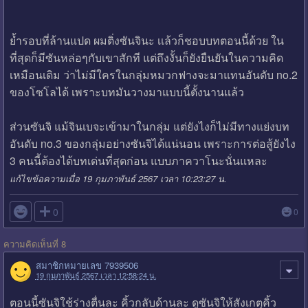
ย้ำรอบที่ล้านแปด ผมติ่งซันจินะ เเล้วก็ชอบบทตอนนี้ด้วย ใน
ที่สุดก็มีซันหล่อๆกับเขาสักที แต่ถึงงั้นก็ยังยืนยันในความคิด
เหมือนเดิม ว่าไม่มีใครในกลุ่มหมวกฟางจะมาแทนอันดับ no.2
ของโซโลได้ เพราะบทมันวางมาแบบนี้ตั้งนานเเล้ว
ส่วนซันจิ แม้จินเบจะเข้ามาในกลุ่ม แต่ยังไงก็ไม่มีทางแย่งบท
อันดับ no.3 ของกลุ่มอย่างซันจิได้แน่นอน เพราะการต่อสู้ยังไง
3 คนนี้ต้องได้บทเด่นที่สุดก่อน แบบภาควาโนะนั่นแหละ
แก้ไขข้อความเมื่อ 19 กุมภาพันธ์ 2567 เวลา 10:23:27 น.

0
0
ความคิดเห็นที่ 8
สมาชิกหมายเลข 7939506
19 กุมภาพันธ์ 2567 เวลา 12:58:24 น.
ตอนนี้ซันจิใช้ร่างตื่นละ คิ้วกลับด้านละ ดูซันจิให้สังเกตุคิ้ว