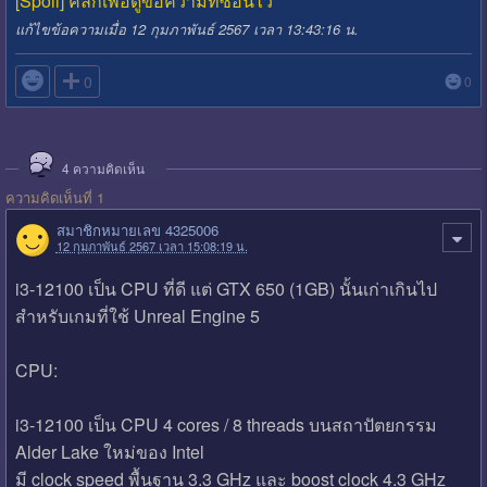
[Spoil] คลิกเพื่อดูข้อความที่ซ่อนไว้
แก้ไขข้อความเมื่อ 12 กุมภาพันธ์ 2567 เวลา 13:43:16 น.

0
0
4
ความคิดเห็น
ความคิดเห็นที่ 1
สมาชิกหมายเลข 4325006
12 กุมภาพันธ์ 2567 เวลา 15:08:19 น.
i3-12100 เป็น CPU ที่ดี แต่ GTX 650 (1GB) นั้นเก่าเกินไป
สำหรับเกมที่ใช้ Unreal Engine 5
CPU:
i3-12100 เป็น CPU 4 cores / 8 threads บนสถาปัตยกรรม
Alder Lake ใหม่ของ Intel
มี clock speed พื้นฐาน 3.3 GHz และ boost clock 4.3 GHz