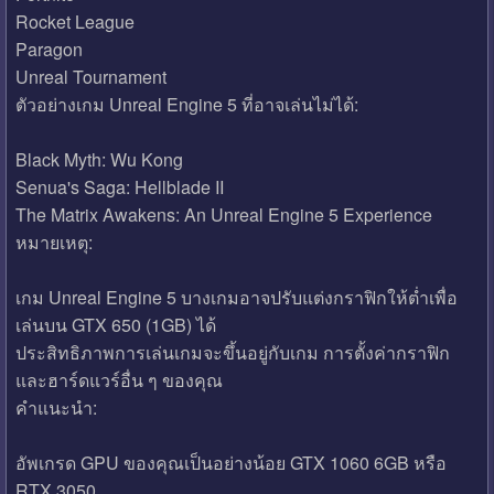
Rocket League
Paragon
Unreal Tournament
ตัวอย่างเกม Unreal Engine 5 ที่อาจเล่นไม่ได้:
Black Myth: Wu Kong
Senua's Saga: Hellblade II
The Matrix Awakens: An Unreal Engine 5 Experience
หมายเหตุ:
เกม Unreal Engine 5 บางเกมอาจปรับแต่งกราฟิกให้ต่ำเพื่อ
เล่นบน GTX 650 (1GB) ได้
ประสิทธิภาพการเล่นเกมจะขึ้นอยู่กับเกม การตั้งค่ากราฟิก
และฮาร์ดแวร์อื่น ๆ ของคุณ
คำแนะนำ:
อัพเกรด GPU ของคุณเป็นอย่างน้อย GTX 1060 6GB หรือ
RTX 3050