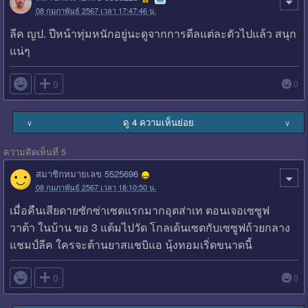
08 กุมภาพันธ์ 2567 เวลา 17:47:46 น.
ลีค ญป. ปีหน้าทุ่มหนักอยู่นะดูจากการดีลแต่ละตัวไปแล้ว สนุก
แน่ๆ

0
0
ดู 4 ความเห็นย่อย
∨
∨
ความคิดเห็นที่ 5
สมาชิกหมายเลข 5525696
08 กุมภาพันธ์ 2567 เวลา 18:10:50 น.
เมื่อคืนเสียดายซักซ่าเซตแรกมากอุตส่าเท ตอนเจอเซซูฟ
วาต้า ในบ้าน ขอ 3 แต้มไปวัด โกลเด้นเซตกับเซซูฟถ้วยกลาง
แชมป์ลีค ใครจะต้านยาสแชบิแอ นุ้งทอมเริ่ดขนาดนี้

0
0