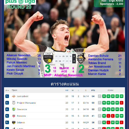
ตารางคะแนน