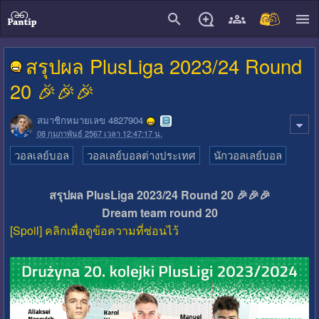
close
สรุปผล PlusLiga 2023/24 Round
20 🎉🎉🎉
สมาชิกหมายเลข 4827904
08 กุมภาพันธ์ 2567 เวลา 12:47:17 น.
วอลเลย์บอล
วอลเลย์บอลต่างประเทศ
นักวอลเลย์บอล
สรุปผล PlusLiga 2023/24 Round 20 🎉🎉🎉
Dream team round 20
[Spoil] คลิกเพื่อดูข้อความที่ซ่อนไว้