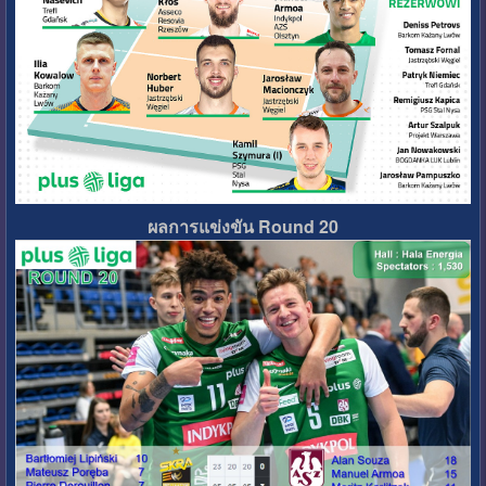
ผลการแข่งขัน Round 20