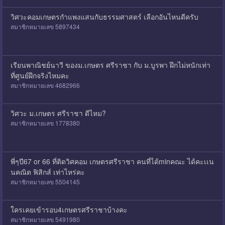
วิศวะคอมเกษตรกำแพงแสนกับธรรมศาสตร์ เลือกอันไหนดีครับ
สมาชิกหมายเลข 5897434
เรียนพาณิชย์นาวี ของม.เกษตร ศรีราชา กับ ม.บูรพา ฝึกไม่หนักเท่า
ที่ศูนย์ฝึกจริงไหมคะ
สมาชิกหมายเลข 4682966
วิศวะ ม.เกษตร ศรีราชา ดีไหม?
สมาชิกหมายเลข 1778380
พี่ๆปี67 or 66 ที่ติดวิศคอม เกษตรศรีราชา คนที่ได้minคณะ ได้คะเเน
นคณิต ฟิสิกส์ เท่าไหร่คะ
สมาชิกหมายเลข 5504145
ใครเคยเข้ารอบ4เกษตรศรีราชาบ้างคะ
สมาชิกหมายเลข 5491980