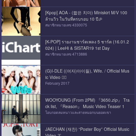
[Kpop] AOA - (짧은 치마) Miniskirt M/V 100
ล้านวิว ในวันที่ครบรอบ 10 ปี🎉
สมาชิกหมายเลข 4330075
[K-POP] รายงานชาร์ตเพลง 5 ชาร์ต (16.01.2
024) | LeeHi & SISTAR19 1st Day
สมาชิกหมายเลข 4713886
(G)I-DLE ((여자)아이들), Wife. / Official Mus
ic Video 👰‍♀️
February 2017
WOOYOUNG (From 2PM) 『3650.𝘻𝘪𝘱』 Tra
ck list, 『Reason』 Music Video Teaser 1
โอบกอดลมหนาวและสายหมอกบนยอดเขา
JAECHAN (재찬) “Poster Boy” Official Music
Video 👔