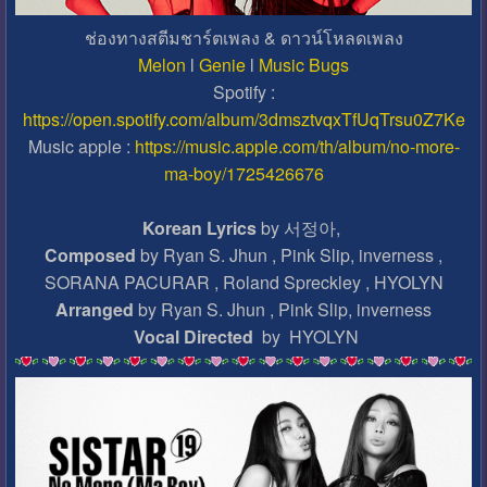
ช่องทางสตีมชาร์ตเพลง & ดาวน์โหลดเพลง
Melon
l
Genie
l
Music Bugs
Spotify :
https://open.spotify.com/album/3dmsztvqxTfUqTrsu0Z7Ke
Music apple :
https://music.apple.com/th/album/no-more-
ma-boy/1725426676
Korean Lyrics
by 서정아,
Composed
by Ryan S. Jhun , Pink Slip, inverness ,
SORANA PACURAR , Roland Spreckley , HYOLYN
Arranged
by Ryan S. Jhun , Pink Slip, inverness
Vocal Directed
by HYOLYN