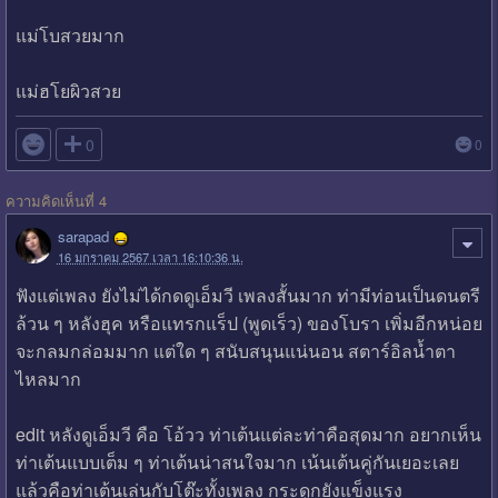
แม่โบสวยมาก
แม่ฮโยผิวสวย

0
0
ความคิดเห็นที่ 4
sarapad
16 มกราคม 2567 เวลา 16:10:36 น.
ฟังแต่เพลง ยังไม่ได้กดดูเอ็มวี เพลงสั้นมาก ท่ามีท่อนเป็นดนตรี
ล้วน ๆ หลังฮุค หรือแทรกแร็ป (พูดเร็ว) ของโบรา เพิ่มอีกหน่อย
จะกลมกล่อมมาก แต่ใด ๆ สนับสนุนแน่นอน สตาร์อิลน้ำตา
ไหลมาก
edit หลังดูเอ็มวี คือ โอ้วว ท่าเต้นแต่ละท่าคือสุดมาก อยากเห็น
ท่าเต้นแบบเต็ม ๆ ท่าเต้นน่าสนใจมาก เน้นเต้นคู่กันเยอะเลย
แล้วคือท่าเต้นเล่นกับโต๊ะทั้งเพลง กระดูกยังแข็งแรง