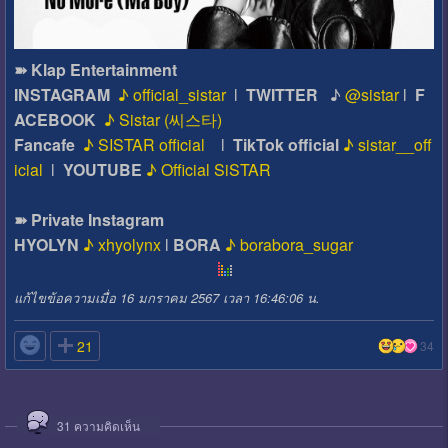
➽ Klap Entertainment
INSTAGRAM
♪ official_sistar
l
TWITTER
♪
@sistar
l
F
ACEBOOK
♪ Sistar (씨스타)
Fancafe
♪ SISTAR official
l
TikTok official
♪ sistar__off
icial
l
YOUTUBE
♪ Official SiSTAR
➽ Private Instagram
HYOLYN
♪ xhyolynx
l
BORA
♪ borabora_sugar
แก้ไขข้อความเมื่อ 16 มกราคม 2567 เวลา 16:46:06 น.

21
34
31
ความคิดเห็น