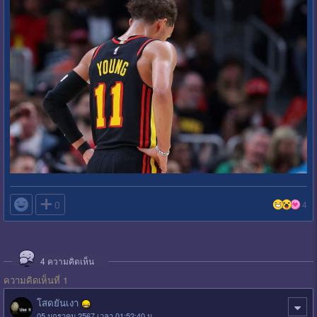

0
4
4
ความคิดเห็น
ความคิดเห็นที่ 1
โสดยันเงา
05 มกราคม 2567 เวลา 01:52:40 น.