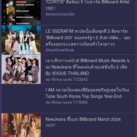
"CORTIS" ติดท็อป 5 ในชาร์ต Billboard Artist
100 !
IAmArmyCoerGirl
LE SSERAFIM พาอัลบั้มเต็มชุดที่ 2 ติดชาร์ต
'Billboard 200' ของสหรัฐฯ 2 สัปดาห์ติด… จุดเ
ครื่องลุยกระแสความนิยมทั่วโลกยาวๆ
ShowShowShow
เจาะลึกการเดบิวต์ Billboard Music Awards ข
อง NewJeans ที่โดดเด่นด้วยแฟชั่นถึง 2 เซ็ต
By VOGUE THAILAND
สมาชิกหมายเลข 7733542
I AM กลายเป็นเพลงที่มียอดสตรีมสูงสุดในYou
Tube South Korea Top Songs Year-End
สมาชิกหมายเลข 7176995
NewJeans ขึ้นปก Billboard March 2024
ASDF