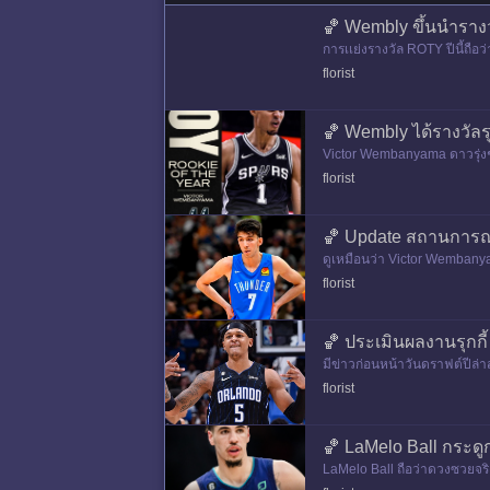
🏀 Wembly ขึ้นนํารา
การเเย่งรางวัล ROTY ปีนี้ถือ
florist
🏀 Wembly ได้รางวัลรุ
Victor Wembanyama ดาวรุ่งช
florist
🏀 Update สถานการณ์
ดูเหมือนว่า Victor Wembanyama
florist
🏀 ประเมินผลงานรุกกี้
มีข่าวก่อนหน้าวันดราฟต์ปีล่าส
florist
🏀 LaMelo Ball กระดูก
LaMelo Ball ถือว่าดวงซวยจริงเ