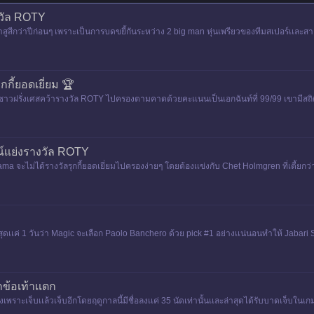
งวัล ROTY
ว่าสูสีกว่าปีก่อนๆ เพราะเป็นการบดขยี้กันระหว่าง 2 big man หุ่นเพรียวของทีมสเปอร์เเละ
กกี้ยอดเยี่ยม 🏆
าวฝรั่งเศสคว้ารางวัล ROTY ไปครองตามคาดด้วยคะเเนนเป็นเอกฉันท์ที่ 99/99 เขามีสถิ
เเย่งรางวัล ROTY
 จะไม่ได้รางวัลรุกกี้ยอดเยี่ยมไปครองง่ายๆ โดยต้องเเข่งกับ Chet Holmgren ที่เตี้ยกว่า 
ุดเเค่ 1 วันว่า Magic จะเลือก Paolo Banchero ด้วย pick #1 อย่างเเน่นอนทําให้ Jabari Sm
ข้อเท้าเเตก
พราะเจ็บเเล้วเจ็บอีกโดยฤดูกาลนี้มีชื่อลงเเค่ 35 นัดเท่านั้นเเละล่าสุดได้รับบาดเจ็บในเกม