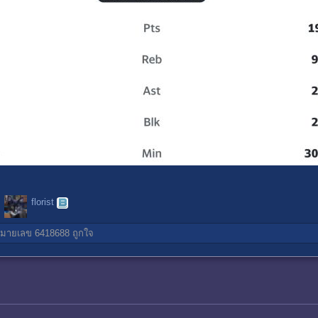
florist
มายเลข 6418688
ถูกใจ