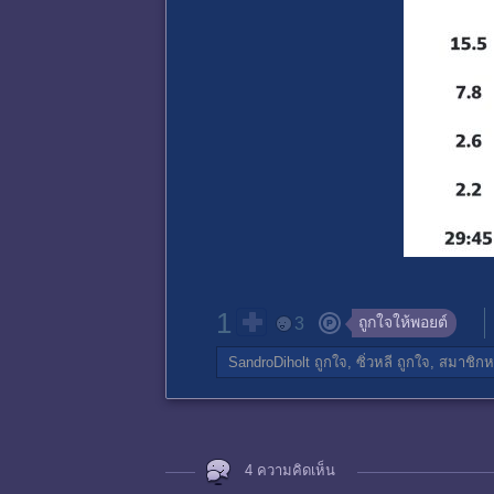
1
ถูกใจให้พอยต์
3
SandroDiholt
ถูกใจ,
ซิ่วหลี
ถูกใจ,
สมาชิกห
4 ความคิดเห็น