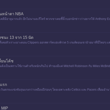
็นหน้าตา NBA
ะเคดีมีอายุมากเเล้ว อีกไม่นานจะรีไทร์ พวกเขาเคยชี้นิ้วบอกนักข่าวว่าอยากให้ Anthony
ลังชนะ 13 จาก 15 นัด
คยหัวเราะเยาะตอน Clippers ออกสตาร์ทเเย่เเพ้รวด 5 เกมส์ตอนเขาย้ายมาที่นี่ใหม่ๆ เ
ลี่ยนโค้ช
้งเป็นเพราะใช้งานตัวจริงหนักเกินไป สํารองมีเเค่ Mitchell Robinson กับ Miles McBride ท
acers
เเรก
นตกจะเเข่งขันรุนเเรงกว่าเหมือนปีก่อนๆ โดยเฉพาะหลัง Celtics เเละ Pacers เสื่อมอํ
ิน 3 นัด Portl
ล MIP