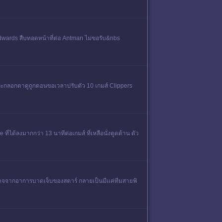
 Edwards สืบทอดหน้าที่ต่อ Antman ไม่ขอรับ&nbs
เละกลอกตาดูถูกตอนขอเวลาปรับตัว 10 เกมส์ Clippers
ี่ได้ลงมากกว่า 13 นาทีต่อเกมส์ ที่เหลือนั่งตูดด้าน ตัว
านาจจากอาการบาดเจ็บของสตาร์ กลายเป็นมีเเค่ทีมสายฟ้