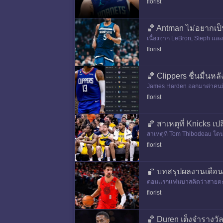
florist
🏀 Antman ไม่อยากเป
เนื่องจาก LeBron, Steph เเล
florist
🏀 Clippers ชื่นมื่นห
James Harden ออกมาด่าคนที่เ
florist
🏀 สาเหตุที่ Knicks เป
สาเหตุที่ Tom Thibodeau โดนเด
จริงหอบเเดก ในทางกลับกัน P
florist
🏀 บทสรุปผลงานเดือน
ตอนเเรกเเฟนบาสคิดว่าสายตะวั
า, Denver เเละจรวดที่เเพ้ไม่เก
florist
🏀 Duren เต็งจ๋ารางวั