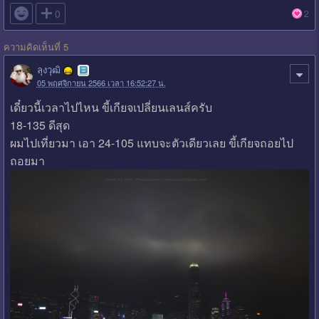

0
2
ความคิดเห็นที่ 5
ลุงวุฒิ
05 พฤศจิกายน 2566 เวลา 16:52:27 น.
เดี๋ยวนี้เวลาไปไหน ขี้เกียจเปลี่ยนเลนส์ครับ
18-135 ดีสุด
ผมไปเที่ยวมา เอา 24-105 แทบจะตัวเดียวเลย ขี้เกียจถอยไป
ถอยมา