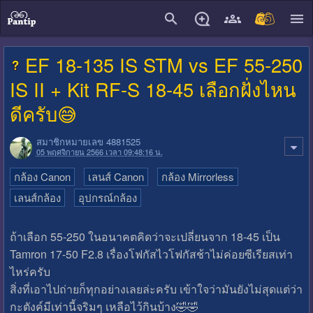
close
EF 18-135 IS STM vs EF 55-250
IS II + Kit RF-S 18-45 เลือกฝั่งไหน
ดีครับ😅
สมาชิกหมายเลข 4881525
05 พฤศจิกายน 2566 เวลา 09:48:16 น.
กล้อง Canon
เลนส์ Canon
กล้อง Mirrorless
เลนส์กล้อง
อุปกรณ์กล้อง
ถ้าเลือก 55-250 ในอนาคตคิดว่าจะเปลี่ยนจาก 18-45 เป็น
Tamron 17-50 F2.8 เรื่องโฟกัสไวโฟกัสช้าไม่ค่อยซีเรียสเท่า
ไหร่ครับ
สิ่งที่เอาไปถ่ายก็ทุกอย่างเลยล่ะครับ เข้าใจว่ามันยังไม่สุดแต่ว่า
กะตังค์มีเท่านี้จริมๆ เหลือไว้กินบ้าง🤣🤣