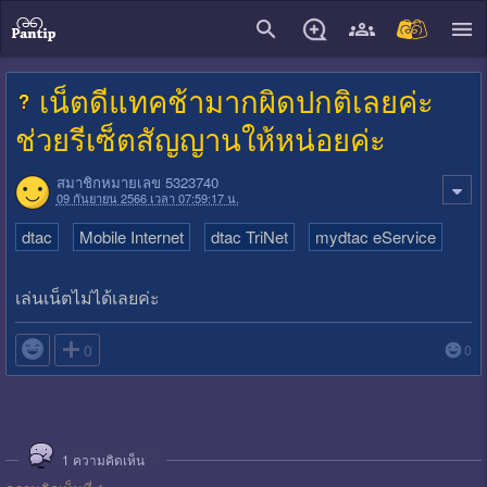
close
เน็ตดีแทคช้ามากผิดปกติเลยค่ะ
ช่วยรีเซ็ตสัญญานให้หน่อยค่ะ
สมาชิกหมายเลข 5323740
09 กันยายน 2566 เวลา 07:59:17 น.
dtac
Mobile Internet
dtac TriNet
mydtac eService
เล่นเน็ตไม่ได้เลยค่ะ

0
0
1
ความคิดเห็น