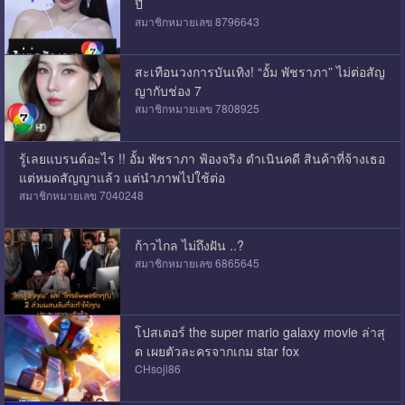
ปี
สมาชิกหมายเลข 8796643
สะเทือนวงการบันเทิง! “อั้ม พัชราภา” ไม่ต่อสัญ
ญากับช่อง 7
สมาชิกหมายเลข 7808925
รู้เลยแบรนด์อะไร !! อั้ม พัชราภา ฟ้องจริง ดำเนินคดี สินค้าที่จ้างเธอ
แต่หมดสัญญาแล้ว แต่นำภาพไปใช้ต่อ
สมาชิกหมายเลข 7040248
ก้าวไกล ไม่ถึงฝัน ..?
สมาชิกหมายเลข 6865645
โปสเตอร์ the super mario galaxy movie ล่าสุ
ด เผยตัวละครจากเกม star fox
CHsoji86