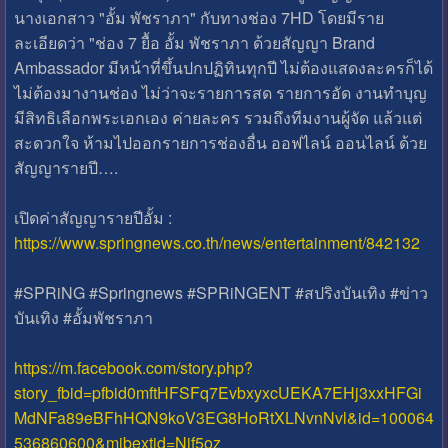
นางเอกสาว "อั้ม พัชราภา" กับทางช่อง 7HD โดยมีราย
ละเอียดว่า "ช่อง 7 ยื้อ อั้ม พัชราภา ด้วยสัญญา Brand
Ambassador มีหน้าที่ขึ้นปกปฏิทินทุกปี ไม่ต้องแสดงละครก็ได้
ไม่ต้องมางานช่อง ไม่ว่าจะรายการสด รายการอัด งานทำบุญ
มีสิทธิเลือกพระเอกเอง ค่ายละคร รวมถึงทีมงานผู้จัด แล้วแต่
สะดวกใจ ห้ามไปออกรายการช่องอื่น ออฟไลน์ ออนไลน์ ด้วย
สัญญารายปี….
เปิดค่าสัญญารายปีอั้ม :
https://www.springnews.co.th/news/entertainment/842132
#SPRiNG #Springnews #SPRiNGENT #สปริงบันเทิง #ข่าว
บันเทิง #อั้มพัชราภา
https://m.facebook.com/story.php?
story_fbid=pfbid0mftHFSFq7EvbxyxcUEKA7EHj3xxHFGi
MdNFa89eBFhHQN9koV3EG8HoRtXLNvnNvl&id=100064
536860600&mibextid=Nif5oz