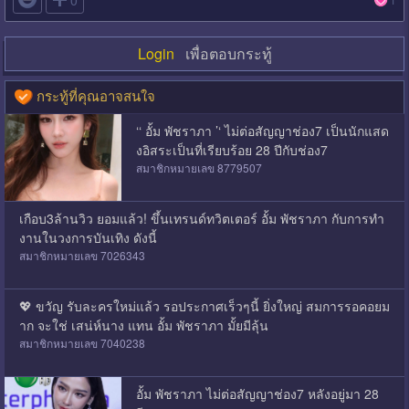
Login
เพื่อตอบกระทู้
กระทู้ที่คุณอาจสนใจ
‘‘ อั้ม พัชราภา ’‘ ไม่ต่อสัญญาช่อง7 เป็นนักแสด
งอิสระเป็นที่เรียบร้อย 28 ปีกับช่อง7
สมาชิกหมายเลข 8779507
เกือบ3ล้านวิว ยอมแล้ว! ขึ้นเทรนด์ทวิตเตอร์ อั้ม พัชราภา กับการทำ
งานในวงการบันเทิง ดังนี้
สมาชิกหมายเลข 7026343
💖 ขวัญ รับละครใหม่แล้ว รอประกาศเร็วๆนี้ ยิ่งใหญ่ สมการรอคอยม
าก จะใช่ เสน่ห์นาง แทน อั้ม พัชราภา มั้ยมีลุ้น
สมาชิกหมายเลข 7040238
อั้ม พัชราภา ไม่ต่อสัญญาช่อง7 หลังอยู่มา 28