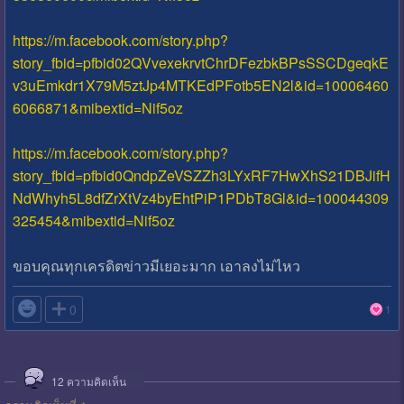
https://m.facebook.com/story.php?
story_fbid=pfbid02QVvexekrvtChrDFezbkBPsSSCDgeqkE
v3uEmkdr1X79M5ztJp4MTKEdPFotb5EN2l&id=10006460
6066871&mibextid=Nif5oz
https://m.facebook.com/story.php?
story_fbid=pfbid0QndpZeVSZZh3LYxRF7HwXhS21DBJifH
NdWhyh5L8dfZrXtVz4byEhtPiP1PDbT8Gl&id=100044309
325454&mibextid=Nif5oz
ขอบคุณทุกเครดิตข่าวมีเยอะมาก เอาลงไม่ไหว

0
1
12
ความคิดเห็น