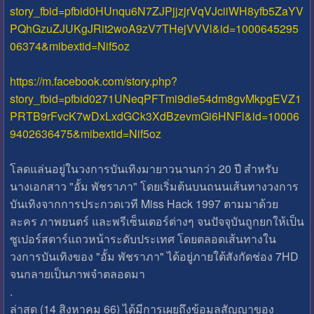
story_fbid=pfbid0HUnqu6N7ZJPjjzjrVqVJciiWH8yfb5ZaYV
PQhGzuZJUKgJRit2woA9zV7THejVVVl&id=1000645295
06374&mibextid=Nif5oz
https://m.facebook.com/story.php?
story_fbid=pfbid0271UNeqPFTmi9die54dm8gvMkpgEVZ1
PRTB9rFvcK7wDxLxdGCk3XdBzevmGi6HNFl&id=10006
9402636475&mibextid=Nif5oz
โลดแล่นอยู่ในวงการบันเทิงมายาวนานกว่า 20 ปี สำหรับ
นางเอกสาว "อั้ม พัชราภา" โดยเริ่มต้นบนถนนเส้นทางวงการ
บันเทิงจากการประกวดเวที Miss Hack 1997 ตามมาด้วย
ละคร ภาพยนตร์ และพรีเซ็นเตอร์ต่างๆ จนปัจจุบันถูกยกให้เป็น
ซูเปอร์สตาร์แถวหน้าระดับประเทศ โดยตลอดเส้นทางใน
วงการบันเทิงของ "อั้ม พัชราภา" ได้อยู่ภายใต้สังกัดช่อง 7HD
จนกลายเป็นภาพจำตลอดมา
.
ล่าสุด (14 สิงหาคม 66) ได้มีการเผยถึงข้อมูลสัญญาของ