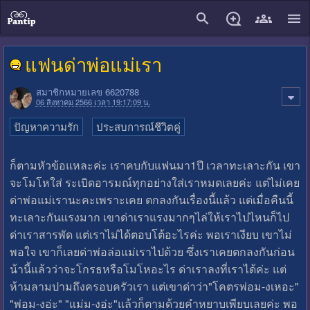
close
แฟนด่าพ่อแม่เรา
สมาชิกหมายเลข 6620788
06 สิงหาคม 2566 เวลา 19:17:09 น.
ปัญหาความรัก
ประสบการณ์ชีวิตคู่
ก็ตามหัวข้อแหละค่ะ เราคบกับแฟนมา1ปี เวลาทะเลาะกัน เขา
จะโมโหใส่ ระเบิดอารมณ์ทุกอย่างใส่เราหมดเลยค่ะ แต่ไม่เคย
ด่าพ่อแม่เรานะคะเพราะเคย ตกลงกันเรื่องนี้แล้ว แต่เมื่อคืนนี้
ทะเลาะกันแรงมาก เขาด่าเราแรงมากๆไล่ให้เราไปไหนก็ไป
ด่าเราสารพัด แต่เราไม่ได้ตอบโต้อะไรค่ะ พอเราเงียบ เขาไม่
พอใจ เขาก็เลยด่าพ่อล่อแม่เราไปด้วย ซึ่งเราเคยตกลงกันก่อน
น้านี้แล้วว่าจะโกรธหรือโมโหอะไร ด่าเราลงที่เราได้ค่ะ แต่
ห้ามลามปามถึงครอบครัวเรา แต่เขาด่าว่า"โคตรพ่อม-งเหอะ"
"พ่อม-งอ่ะ" "แม่ม-งอ่ะ"แล้วก็ตามด้วยคำหยาบเพียบเลยค่ะ พอ