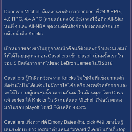
Donovan Mitchell มีผลงานระดับ career-best ที่ 24.6 PPG,
4.3 RPG, 4.4 APG (สามเเต้มลง 38.6%) จนมีชื่อติด All-Star
หนที่ 4 เเละ All-NBA ชุด 2 เเต่ต้นสังกัดกลับจอดเเค่รอบเเร
กด้วยนํ้ามือ Knicks
เป้าหมายของเขาในฤดูกาลหน้าคือเเก้ตัวเเละคว้าเเหวนเเชมป์
ให้ได้โดยฤดูกาลก่อน Cavaliers เข้า playoff เป็นครั้งเเรกใน
รอบ 5 ปีหลังการจากไปของ LeBron James ในปี 2018
Cavaliers รู้สึกผิดหวังเพราะ Knicks ไม่ใช่ทีมที่เเข็งมากเเต่ก็
ยังผ่านไปไม่ได้เเต่จะไม่มีการไล่โค้ชหรือเทรดตัวหลักออกเเละ
จะให้โอกาสผู้เล่นชุดนี้ร่วมงานกันต่อในเดือนตุลาโดย Cavs
เเพ้ series ให้ Knicks ใน 5 เกมส์เเละ Mitchell มีฟอร์มตกลง
มาในรอบ playoff โดยมี FG เหลือ 43.3%
Cavaliers เพิ่งดราฟต์ Emony Bates ด้วย pick #49 เขาเป็นผู้
เล่นระดับ 5-ดาว recruit ตําเเหน่ง forward ที่เคยเป็นตัวเต็ง top-