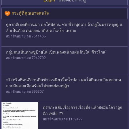
กระทู้ที่คุณอาจสนใจ
ดูจากดีเบตที่ผ่านมา ต่อให้พิธาน ช่อ ที่ว่าพูดเก่ง ถ้าอยู่ในพรรคลุงตู่ แ
ล้วเป็นตัวเเทนออกมาดีเบต ก็เสร็จ เพราะ
สมาชิกหมายเลข 7511465
กลุ่มคนเห็นต่างชูป้ายไล่ เปิดเพลงหนักแผ่นดินใส่ ‘ก้าวไกล’
สมาชิกหมายเลข 7242702
จริงหรือที่คนอิสานกินข้าวเหนียวจิ้มน้ำปลา คนใต้กินมากกินหลากห
ลายมันเลยเดือดร้อนไปทุกหย่อมหญ้า
สมาชิกหมายเลข 996307
ตรรกะสลิ่มเรื่องการเรื่องตั้ง แล้วยังมั่นใจว่าถูก
อีก เพลีย ??
สมาชิกหมายเลข 1159422