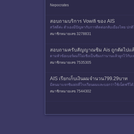
ราตอนนั้นเป็น VoWi
Nepocrates
สอบถามบริการ Vowifi ของ AIS
สวัสดีค่ะ ตัวเองมีปัญหากับการติดต่อกลับเมืองไทย ปกติ
อ หรือ กดเล
สมาชิกหมายเลข 3278831
สอบถามครับสัญญาณซิม Ais ถูกตัดไปแล้
ตามหัวข้อเบอร์ผมก็ไม่เชิงเป็นซิมเก่านานแล้วผูกไว้กั
สมาชิกหมายเลข 7535305
AIS เรียกเก็บเงินผมจำนวน799.29บาท
มีคนมาแจกซิมaisที่โรงเรียนผมและบอกว่าใช้เน็ตฟรี
ชีจำกัดส่จดหมายมาให้แล้วให้ผม
สมาชิกหมายเลข 7544302