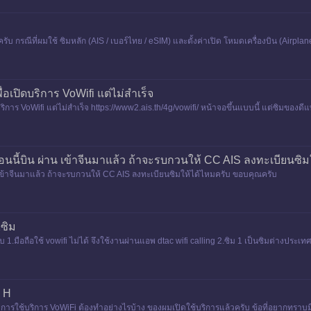
 กรณีที่ผมใช้ ซิมหลัก (AIS / เบอร์ไทย / eSIM) และตั้งค่าเปิด โหมดเครื่องบิน (Airpla
่อเปิดบริการ VoWifi แต่ไม่สำเร็จ
ริการ VoWifi แต่ไม่สำเร็จ https://www2.ais.th/4g/vowifi/ หน้าจอขึ้นแบบนี้ แต่ซิมของดี
ตอนนี้บิน ผ่าน เข้าจีนมาแล้ว ถ้าจะรบกวนให้ CC AIS ลงทะเบียนซิ
น เข้าจีนมาแล้ว ถ้าจะรบกวนให้ CC AIS ลงทะเบียนซิมให้ได้ไหมครับ ขอบคุณครับ
2ซิม
บ 1.มือถือใช้ vowifi ไม่ได้ จึงใช้งานผ่านแอพ dtac wifi calling 2.ซิม 1 เป็นซิมต่างประเ
e H
ารใช้บริการ VoWiFi ต้องทำอย่างไรบ้าง ของผมเปิดใช้บริการแล้วครับ ข้อที่อยากทราบม