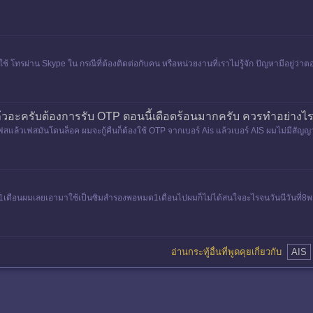
ใช้ โทรผ่าน Skype ใน กรณีที่ต้องติดต่อกับคน หรือหน่วยงานที่เราไม่รู้จัก ปัญหามีอยู่ว่
วอะครับต้องการรับ OTP ตอนนี้เดือดร้อนมากครับ ควรทำอย่างไร
บเฟสแล้วเฟสมันโดนล็อค ผมจะกู้คืนก็ต้องใช้ OTP จากเบอร์ Ais แล้วเบอร์ AIS ผมไม่มีสั
ได้1เดือนผมเลยเอามาใช้เป็นซิมสำรองพอหมด1เดือนไปผมก็ไม่ได้สนใจอะไรจนวันนีวันท
อ่านกระทู้อื่นที่พูดคุยเกี่ยวกับ
AIS