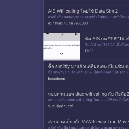
AIS Wifi calling โดยใช้ Data Sim 2
สวัสดีครับ ขออนุญาตสอบถามเพื่อยืนยันความเข้าใจนะครับ
อร์เน็ตจาก ซิ
สมาชิกหมายเลข 7951083
ซิม AIS กด *399*1# เพื
ซิม AIS กด *399*1# เพื่อเปิดบ
PK82
ซื้อ sim2fly มาแล้วแต่ลืมลงทะเบียนซิม 
ซื้อ sim2fly มาแล้วแต่ลืมลงทะเบียนซิม ตอนนี้บิน ผ่า
boombeen
สอบถามแอพ dtac wifi calling กับ มือถือ
สอบถามเรื่อง dtac wifi calling ในเคสการใช้งานดังนี้ครั
aming
หุ่นรบดึกดำบรรพ์
สอบถามเกี่ยวกับ VoWiFi ของ True Mov
สวัสดีครับ คือว่าผมมีแผนจะไปเวียดนาม อยากทราบว่า ก