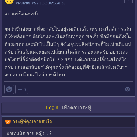
24 มีนาคม 2566 เวลา 16:17:40 น.
เอาแค่ธีมนะครับ
ผมว่าธีมอ่ะยากที่จะกลับไปอยู่จุดเดิมแล้ว เพราะสไตล์การเล่น
ที่ใช้พลังมาก ตีหนักและเน้นสปินทุกลูก พอเจ็บข้อมือจนถึงขั้น
ต้องผ่าตัดและพักไปเป็นปีๆ ยังไงๆประสิทธิภาพก็ไม่เท่าเดิมแน่
ครับ เว้นเสียแต่จะยอมเปลี่ยนสไตล์การตีอ่ะนะครับ อย่างเดล
ปอโตรนี่ก็ผ่าตัดข้อมือไป 2-3 รอบ แต่แกยอมเปลี่ยนสไตล์ไง
ครับ แกเลยกลับมาได้ทุกครั้ง ก็ต้องอยู่ที่ตัวธีมแล้วล่ะครับว่า
จะยอมเปลี่ยนสไตล์การตีไหม

0
0
Login
เพื่อตอบกระทู้
กระทู้ที่คุณอาจสนใจ
นักเทนนิส ชาย-หญิง... ?