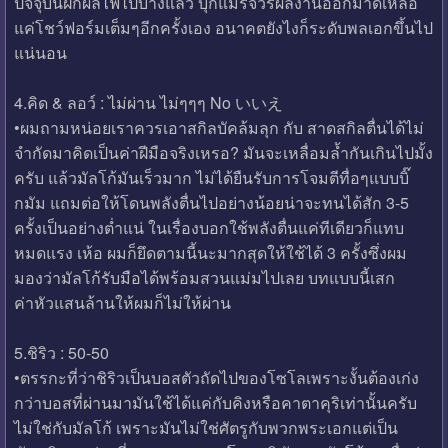
ปัจจุบันฝึกผลไฟไปบ้างแล้ว บุกแมรี่จัวร์ผลงานออกมาดีเหลือ
แค่โชว์ฟอร์มเต็มๆอีกครั้งเอง อนาคตยังไงก็ระดับพลเอกขึ้นไป
แน่นอน
4.คิด & ลอว์ : ไม่ผ่าน ไม่ๆๆๆ No いいえ
•ผมถามหน่อยเราควรเอาสกิลบัคล้มลุก กับ สาดสกิลตื่นได้ไม่
จำกัดมาคิดเป็นค่าฝีมือจริงเหรอ? มันจะเหลื่อมล้ำกันเกินไปมั้ง
ครับ แล้วมัลโก้มันเร็วมาก ไม่ได้ยืนรับการโจมตีทื่อๆแบบบิ๊
กมัม แถมต่อให้โดนพลังตื่นไปอย่างน้อยน่าจะทนได้สัก 3-5
ครั้งเป็นอย่างต่ำแน่ ในเรื่องบอกใช้พลังตื่นแค่ทีเดียวก็แทบ
หมดแรง เห้อ ผมก็ยึดตามนี้นะมากสุดให้ใช้ได้ 3 ครั้งซึ่งผม
มองว่ามัลโก้รับมือได้พร้อมสวนแม่มไปเลย บทแบบนี้เสก
ค่าหัวแสนล้านให้ผมก็ไม่ให้ผ่าน
5.ชิริว : 50-50
•ตรรกะที่ว่าชิริวเป็นบอสตัวถัดไปของโซโลเพราะงั้นต้องเก่ง
กว่าบอสที่ผ่านมามันใช้ได้แค่กับคิงหรือคาตาคุริเท่านั้นครับ
ไม่ใช่กับมัลโก้ เพราะมันไม่ใช่ศัตรูกับพวกพระเอกแต่เป็น