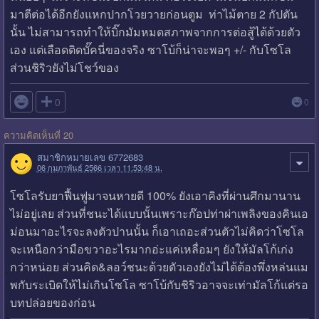
มาตีต่อได้อีกยังแหกปากโวยวายก่อนตูม ท่าไม้ตาย 2 กัปตัน
นั้น ไม่สามารถทำให้บิ๊กมัมหมดสภาพจากการต่อสู้ได้ด้วยตัว
เอง แต่เลือดติดบั๊คนี่ของจริง ซาโบ้ก็น่าจะพอๆ +/- กับโซโล
ส่วนชิริวยังไม่โชว์ของ

0
0
ความคิดเห็นที่ 20
สมาชิกหมายเลข 6772683
06 กุมภาพันธ์ 2566 เวลา 11:53:48 น.
โซโลรับยาฟื้นฟูมาจนหายดี 100% ยังเอาคิงที่ผ่านศึกมานาน
ไม่อยู่เลย ส่วนที่ชนะได้แบบนั้นเพราะก๊อปท่าผ่าเพลิงของคินเอ
ม่อนมาอะไรจะลงตัวปานนั้น ก็เอาเถอะส่วนตัวไม่คิดว่าโซโล
จะเหนือกว่ามือขวาอะไรมากอ่ะแค่เหลื่อมๆ ยังให้มัลโก้เก่ง
กว่าหน่อย ส่วนคิด&ลอว์ชนะด้วยตัวเองยังไม่ได้ต้องพึ่งหล่นแม
พกับระเบิดให้ไม่เกินโซโล ซาโบ้กับชิริวอาจจะเท่ามัลโก้แต่รอ
บทปล่อยของก่อน