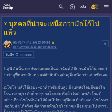
close
บุคคลที่น่าจะเหนือกว่ามัลโก้ไป
แล้ว
สมาชิกหมายเลข 2130493
03 กุมภาพันธ์ 2566 เวลา 20:28:50 น.
วันพีซ One piece
1.ลูฟี่ อันนี้น่าจะชัดเจนและเป็นเอกฉันท์ 2ปีก่อนมัลโก้น่าจะเก่
งกว่าลูฟี่หลายสิบเท่า แต่ถ้านับปัจจุบันลูฟี่เหนือกว่าแบบชัดเจน
2.โซโร หลังได้เอมะ+ฮาคิราชันขั้นสูง ด้านพลังโจมตีของโซ
โรน่าจะอยู่ระดับท็อปๆของโลกล่ะ คือถ้าวัดด้านพลังโจมตี
อย่างเดียวโซโรมันไม่ได้ด้อยไปกว่าลูฟี่เลย ถ้าต้องเอาโซโรมา
เจอกับมัลโก้จริงๆ คิดว่าสุดท้ายโซโรน่าจะเฉือนชนะไป เพราะ