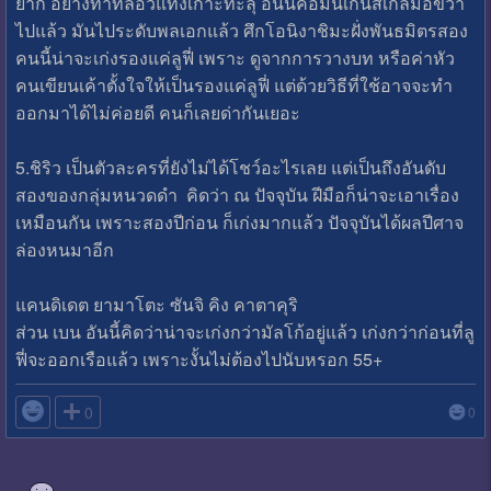
ยาก อย่างท่าที่ลอว์แทงเกาะทะลุ อันนี้คือมันเกินสเกลมือขวา
ไปแล้ว มันไประดับพลเอกแล้ว ศึกโอนิงาชิมะฝั่งพันธมิตรสอง
คนนี้น่าจะเก่งรองแค่ลูฟี่ เพราะ ดูจากการวางบท หรือค่าหัว
คนเขียนเค้าตั้งใจให้เป็นรองแค่ลูฟี่ แต่ด้วยวิธีที่ใช้อาจจะทำ
ออกมาได้ไม่ค่อยดี คนก็เลยด่ากันเยอะ
5.ชิริว เป็นตัวละครที่ยังไม่ได้โชว์อะไรเลย แต่เป็นถึงอันดับ
สองของกลุ่มหนวดดำ คิดว่า ณ ปัจจุบัน ฝีมือก็น่าจะเอาเรื่อง
เหมือนกัน เพราะสองปีก่อน ก็เก่งมากแล้ว ปัจจุบันได้ผลปีศาจ
ล่องหนมาอีก
แคนดิเดต ยามาโตะ ซันจิ คิง คาตาคุริ
ส่วน เบน อันนี้คิดว่าน่าจะเก่งกว่ามัลโก้อยู่แล้ว เก่งกว่าก่อนที่ลู
ฟี่จะออกเรือแล้ว เพราะงั้นไม่ต้องไปนับหรอก 55+

0
0