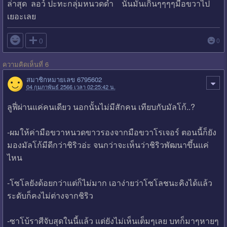
ล่าสุด ลอว์ ปะทะกลุ่มหนวดดำ นั่นมันเกินๆๆๆๆมือขวาไป
เยอะเลย

0
0
ความคิดเห็นที่ 6
สมาชิกหมายเลข 6795602
04 กุมภาพันธ์ 2566 เวลา 02:25:42 น.
ลูฟี่ผ่านแค่คนเดียว นอกนั้นไม่มีสักคน เทียบกับมัลโก้..?
-ผมให้ค่ามือขวาหนวดขาวรองจากมือขวาโรเจอร์ ตอนนี้ก็ยัง
มองมัลโก้มีดีกว่าชิริวอ่ะ จนกว่าจะเห็นว่าชิริวพัฒนาขึ้นแค่
ไหน
-โซโลยังด้อยกว่าแต่ก็ไม่มาก เอาง่ายว่าโซโลชนะคิงได้แล้ว
ระดับก็คงไม่ต่างจากชิริว
-ซาโบ้ราศีจับสุดในนี้แล้ว แต่ยังไม่เห็นเต็มๆเลย บทก็มาๆหายๆ