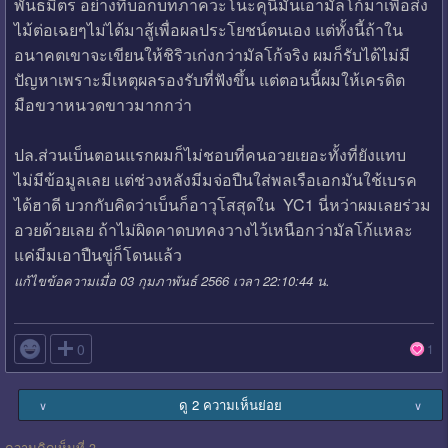
พันธมิตร อย่างที่บอกบทภาควะโนะคุนิมันเอามัลโก้มาเพื่อส่ง
ไม้ต่อเฉยๆไม่ได้มาสู้เพื่อผลประโยชน์ตนเอง แต่ทั้งนี้ถ้าใน
อนาคตเขาจะเขียนให้ชิริวเก่งกว่ามัลโก้จริง ผมก็รับได้ไม่มี
ปัญหาเพราะมีเหตุผลรองรับที่ฟังขึ้น แต่ตอนนี้ผมให้เครดิต
มือขวาหนวดขาวมากกว่า
ปล.ส่วนเบ็นตอนแรกผมก็ไม่ชอบที่คนอวยเยอะทั้งที่ยังแทบ
ไม่มีข้อมูลเลย แต่ช่วงหลังมีมจ่อปืนใส่พลเรือเอกมันใช้เบรค
ได้ฮาดี บวกกับคิดว่าเบ็นก็อาวุโสสุดใน YC1 นี่หว่าผมเลยร่วม
อวยด้วยเลย ถ้าไม่ผิดคาดบทคงวางไว้เหนือกว่ามัลโก้แหละ
แค่มีมเอาปืนขู่ก็โดนแล้ว
แก้ไขข้อความเมื่อ 03 กุมภาพันธ์ 2566 เวลา 22:10:44 น.

0
1
ดู 2 ความเห็นย่อย
∨
∨
ความคิดเห็นที่ 3