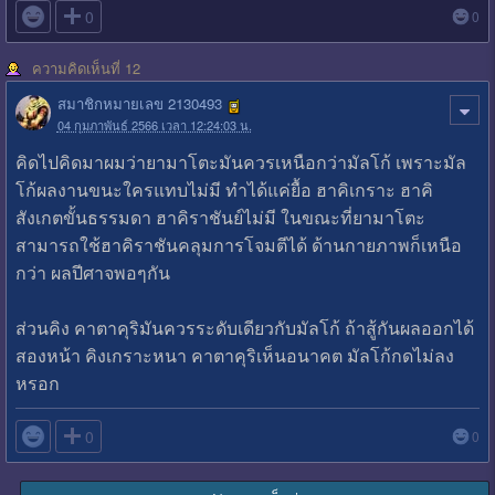

0
0
ความคิดเห็นที่ 12
สมาชิกหมายเลข 2130493
04 กุมภาพันธ์ 2566 เวลา 12:24:03 น.
คิดไปคิดมาผมว่ายามาโตะมันควรเหนือกว่ามัลโก้ เพราะมัล
โก้ผลงานขนะใครแทบไม่มี ทำได้แค่ยื้อ ฮาคิเกราะ ฮาคิ
สังเกตขั้นธรรมดา ฮาคิราชันย์ไม่มี ในขณะที่ยามาโตะ
สามารถใช้ฮาคิราชันคลุมการโจมตีได้ ด้านกายภาพก็เหนือ
กว่า ผลปีศาจพอๆกัน
ส่วนคิง คาตาคุริมันควรระดับเดียวกับมัลโก้ ถ้าสู้กันผลออกได้
สองหน้า คิงเกราะหนา คาตาคุริเห็นอนาคต มัลโก้กดไม่ลง
หรอก

0
0