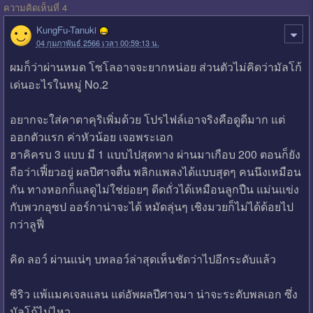
ความคิดเห็นที่ 4
KungFu-Tanuki
04 กุมภาพันธ์ 2566 เวลา 00:59:13 น.
ผมก็ว่าผ่านหมด โซโลอาจจะยากหน่อย ส่วนตัวไม่คิดว่ามัลโก้
เด่นอะไรในหมู่ No.2
อยากจะใส่คาตาคุริเพิ่มด้วย โปรไฟล์เอาจริงคือดูดีมาก แต่
ออกตัวแรก ค่าหัวน้อย เจอพระเอก
ฮาคิครบ 3 แบบ มี 1 แบบไปสุดทาง ผ่านมาเกือบ 200 ตอนก็ยัง
ถือว่าเฟี้ยวอยู่ ผลปีศาจตื่น พลิกแพลงได้แบบสุดๆ คนนึงเหมือน
กัน ทางหอกก็แลดูไม่ใช่ย่อยๆ ดีดถั่วได้เหมือนลูกปืน แม่นแข่ง
กับพวกอุซป ออร์กาน่าจะได้ หมัดลุ่นๆ เชิงมวยก็ไม่ได้ด้อยไป
กว่าลูฟี่
คิด ลอว์ ผ่านแน่ๆ บทลอว์ล่าสุดเห็นชัดว่าไปอีกระดับแล้ว
ชิริว แพ้แมคเจลแลน แต่อัพผลปีศาจมา น่าจะระดับพลเอก ซึ่ง
มัลโก้ไม่ไหว