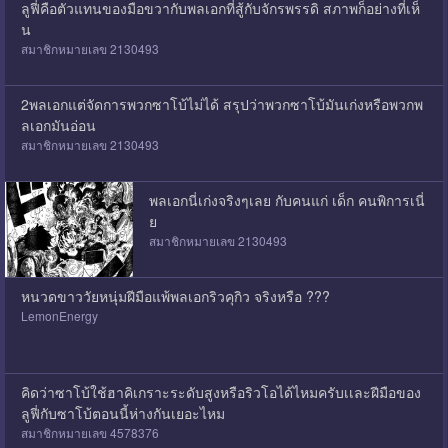
ลูฟี่คือตัวแทนของมือขวากับพลเอกที่สู้กับจักรพรรดิ สภาพก็อย่างที่เห็
น
สมาชิกหมายเลข 2130493
2พลเอกแต่จัดการพวกซาโบ้ไม่ได้ สรุปว่าพวกซาโบ้มันเก่งหรือพวกพ
ลเอกมันอ่อน
สมาชิกหมายเลข 2130493
พลเอกนี่เก่งจริงๆเลย กับคนแก่ เด็ก คนพิการเนี่
ย
สมาชิกหมายเลข 2130493
หนวดขาววัยหนุ่มฝีมือแพ้พลเอกริวคุกิว จริงหรือ ???
LemonEnergy
คิดว่าซาโบ้ใช้ฮาคิเกราะระดับสูงหรือริวโอได้ไหมครับเเละฝีมือของ
ลูฟี่กับซาโบ้ตอนนี้ห่างกันเยอะไหม
สมาชิกหมายเลข 4578376