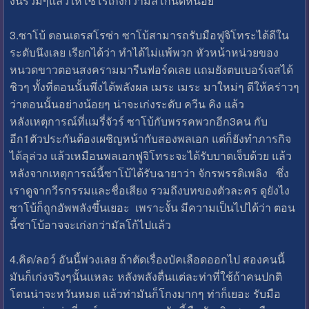
งั้นรวมๆแล้วให้โซโรเก่งกว่ามัลโก้นิดหน่อย
3.ซาโบ้ ตอนเดรสโรซ่า ซาโบ้สามารถรับมือฟูจิโทระได้ดีใน
ระดับนึงเลย เรียกได้ว่า ทำได้ไม่แพ้พวก หัวหน้าหน่วยของ
หนวดขาวตอนสงครามมารีนฟอร์ดเลย แถมยังตบเบอร์เจสได้
ชิวๆ ทั้งที่ตอนนั้นพึ่งได้พลังผล เมระ เมระ มาใหม่ๆ ตีให้คร่าวๆ
ว่าตอนนั้นอย่างน้อยๆ น่าจะเก่งระดับ ควีน คิง แล้ว
หลังเหตุการณ์ที่แมรี่จัวร์ ซาโบ้กับพรรคพวกอีก3คน กับ
อีก1ตัวประกันต้องเผชิญหน้ากับสองพลเอก แต่ก็ยังทำภารกิจ
ได้ลุล่วง แล้วเหมือนพลเอกฟูจิโทระจะได้รับบาดเจ็บด้วย แล้ว
หลังจากเหตุการณ์นี้ซาโบ้ได้รับฉายาว่า จักรพรรดิเพลิง ซึ่ง
เราดูจากวีรกรรมและชื่อเสียง รวมถึงบทของตัวละคร ดูยังไง
ซาโบ้ก็ถูกอัพพลังขึ้นเยอะ เพราะงั้น มีความเป็นไปได้ว่า ตอน
นี้ซาโบ้อาจจะเก่งกว่ามัลโก้ไปแล้ว
4.คิด/ลอว์ อันนี้พ่วงเลย ถ้าตัดเรื่องบัคเลือดออกไป สองคนนี้
มันก็เก่งจริงๆนั้นแหละ หลังพลังตื่นแต่ละท่าที่ใช้ถ้าคนปกติ
โดนน่าจะหวันหมด แล้วท่ามันก็โกงมากๆ ท่าก็เยอะ รับมือ