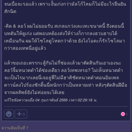
จนเบื่อจะรอแล้ว เพราะงั้นเก่งกว่ามัลโก้ไหมก็ไม่มีอะไรยืนยัน
สักนิด
-คิด & ลอว์ ผมไม่ยอมรับ สเกลแกว่งเละเทะขนาดนี้ ถึงตอนนี้
บทดันให้ดูเก่ง แต่พอบทต้องส่งให้ร่วงก็กากลงฮวบฮาบได้
เหมือนกัน ผมให้โซโลดูโหดกว่าด้วย ยังไงโอดะก็รักโซโลมา
กว่าสองเทพนี่อยู่แล้ว
แล้วขอเถอะตรรกะสู้กันไม่กี่ช่องแล้วมาตัดสินกันเอาเองนะ
ลอว์จิ้มหนวดดำได้ช่องเดียว ลอว์เทพเหรอ? ไม่เห็นหนวดดำ
จะเป็นไรมากเลยนี่เจอลูฟี่ไม่มีฮาคิซัดหนวดดำตอนอิมเพล
ดาวน์ลงไปร้องชักดิ้นนี่หนักกว่าเป็นหลายเท่า หลังๆตัดสินฝีมือ
จากผลลัพธ์ยังไม่ค่อยจะได้เลย
แก้ไขข้อความเมื่อ 04 กุมภาพันธ์ 2566 เวลา 02:29:18 น.

0
1
ความคิดเห็นที่ 7