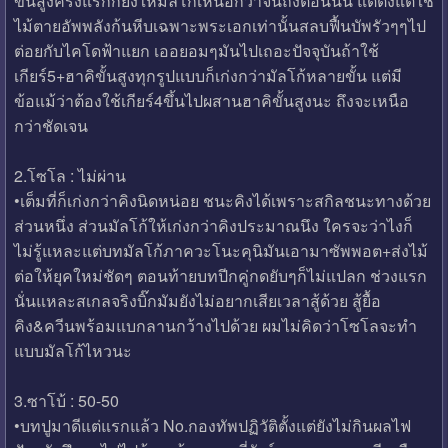
ขั้นสูงครั้งแรกก็ยังให้มัลโก้เหนือกว่าจนถึงตอนนั้น แต่ตั้งแต่ใช้
ไม้ตายอัพพลังก้นหีบเฉพาะพระเอกเท่านั้นสลบฟื้นบัพรัวๆๆไป
ต่อยกับไคโดฟ้าแยก เออยอมๆมันไปเถอะปัจจุบันถ้าใช้
เกียร์5+ฮาคิขั้นสูงทุกรูปแบบก็เก่งกว่ามัลโก้หลายขั้น แต่มี
ข้อแม้ว่าต้องใช้เกียร์4ขึ้นไปผสานฮาคิขั้นสูงนะ ถึงจะเหนือ
กว่าชัดเจน
2.โซโล : ไม่ผ่าน
•เต็มที่ก็เก่งกว่าคิงนิดหน่อย ชนะคิงได้เพราะสกิลชนะทางด้วย
ส่วนหนึ่ง ส่วนมัลโก้ให้เก่งกว่าคิงประมาณนึง ใครจะว่าไงก็
ไม่รู้แหละแต่บทมัลโก้ภาควะโนะคุนิมันเอามาซัพพอต+ส่งไม้
ต่อให้ยุคใหม่ชัดๆ ตอนท้ายบทปีกคู่กดยับๆก็ไม่แปลก ช่วงแรก
นั่นแหละสเกลจริงบิ๊กมัมยังไม่อยากเสียเวลาสู้ด้วย สู้ยื้อ
คิง&ควีนพร้อมแบกลานกว้างไปด้วย ผมไม่คิดว่าโซโลจะทำ
แบบมัลโก้ไหวนะ
3.ซาโบ้ : 50-50
•บทปูมาดีแต่แรกแล้ว No.กองทัพปฏิวัติตั้งแต่ยังไม่กินผลไฟ