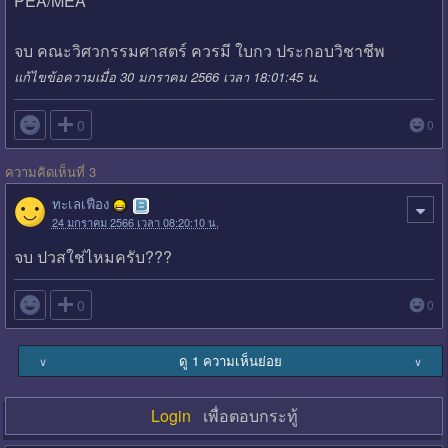
PEA/MEA
จบ คณะวิศวกรรมศาสตร์ ควรมี ใบกว ประกอบวิชาชีพ
แก้ไขข้อความเมื่อ 30 มกราคม 2566 เวลา 18:01:45 น.

0
0
ความคิดเห็นที่ 3
ทะเลเฟือง
24 มกราคม 2566 เวลา 08:20:10 น.
จบ ปวสใช่ไหมครับ???

0
0
ดู 1 ความเห็นย่อย
∨
∨
Login
เพื่อตอบกระทู้