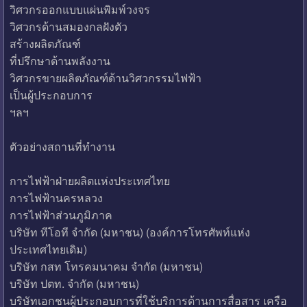
วิศวกรออกแบบแผ่นพิมพ์วงจร
วิศวกรด้านสมองกลฝังตัว
สร้างผลิตภัณฑ์
ที่ปรึกษาด้านพลังงาน
วิศวกรขายผลิตภัณฑ์ด้านวิศวกรรมไฟฟ้า
เป็นผู้ประกอบการ
ฯลฯ
ตัวอย่างสถานที่ทำงาน
การไฟฟ้าฝ่ายผลิตแห่งประเทศไทย
การไฟฟ้านครหลวง
การไฟฟ้าส่วนภูมิภาค
บริษัท ทีโอที จำกัด (มหาชน) (องค์การโทรศัพท์แห่ง
ประเทศไทยเดิม)
บริษัท กสท โทรคมนาคม จำกัด (มหาชน)
บริษัท ปตท. จำกัด (มหาชน)
บริษัทเอกชนผู้ประกอบการที่ใช้บริการด้านการสื่อสาร เครือ