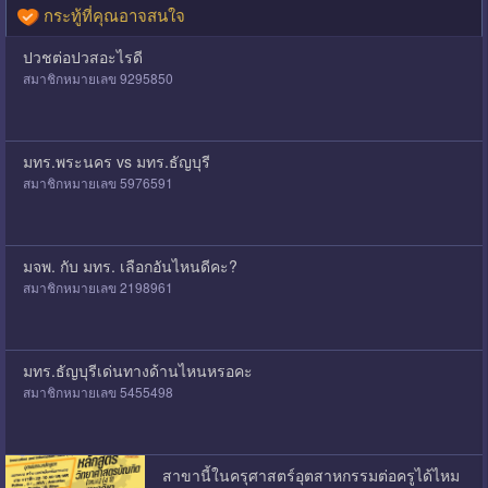
กระทู้ที่คุณอาจสนใจ
ปวชต่อปวสอะไรดี
สมาชิกหมายเลข 9295850
มทร.พระนคร vs มทร.ธัญบุรี
สมาชิกหมายเลข 5976591
มจพ. กับ มทร. เลือกอันไหนดีคะ?
สมาชิกหมายเลข 2198961
มทร.ธัญบุรีเด่นทางด้านไหนหรอคะ
สมาชิกหมายเลข 5455498
สาขานี้ในครุศาสตร์อุตสาหกรรมต่อครูได้ไหม