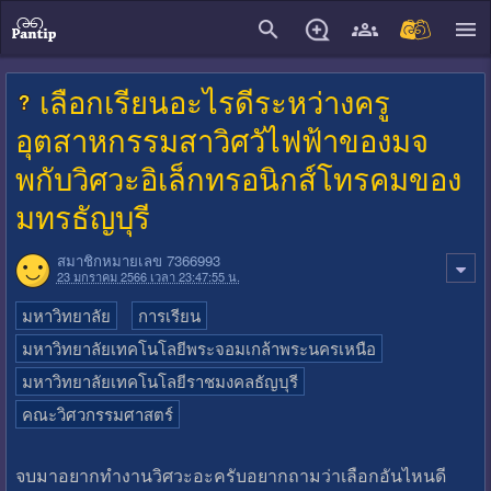
close
เลือกเรียนอะไรดีระหว่างครู
อุตสาหกรรมสาวิศวัไฟฟ้าของมจ
พกับวิศวะอิเล็กทรอนิกส์โทรคมของ
มทรธัญบุรี
สมาชิกหมายเลข 7366993
23 มกราคม 2566 เวลา 23:47:55 น.
มหาวิทยาลัย
การเรียน
มหาวิทยาลัยเทคโนโลยีพระจอมเกล้าพระนครเหนือ
มหาวิทยาลัยเทคโนโลยีราชมงคลธัญบุรี
คณะวิศวกรรมศาสตร์
จบมาอยากทำงานวิศวะอะครับอยากถามว่าเลือกอันไหนดี