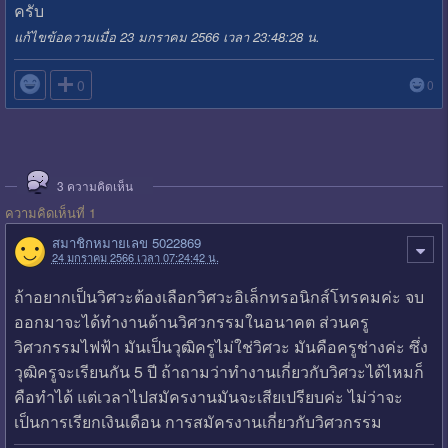
ครับ
แก้ไขข้อความเมื่อ 23 มกราคม 2566 เวลา 23:48:28 น.

0
0
3
ความคิดเห็น
ความคิดเห็นที่ 1
สมาชิกหมายเลข 5022869
24 มกราคม 2566 เวลา 07:24:42 น.
ถ้าอยากเป็นวิศวะต้องเลือกวิศวะอิเล็กทรอนิกส์โทรคมค่ะ จบ
ออกมาจะได้ทำงานด้านวิศวกรรมในอนาคต ส่วนครู
วิศวกรรมไฟฟ้า มันเป็นวุฒิครูไม่ใช่วิศวะ มันคือครูช่างค่ะ ซึ่ง
วุฒิครูจะเรียนกัน 5 ปี ถ้าถามว่าทำงานเกี่ยวกับวิศวะได้ไหมก็
คือทำได้ แต่เวลาไปสมัครงานมันจะเสียเปรียบค่ะ ไม่ว่าจะ
เป็นการเรียกเงินเดือน การสมัครงานเกี่ยวกับวิศวกรรม