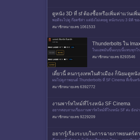
ดูหนัง 3D ที่ sf ต้องซื้อหรือเพิ่มค่าแว่นเพ
พอดีจะไปดู ก๊อตซิล่า แต่ยังไม่เคยดู หนังระบบ 3 มิติ ข
รบกวนผู้
สมาชิกหมายเลข 1061533
Thunderbolts ใน Imax
ในแอพมันขึ้นแบบนี้แทบทุกโรง
สมาชิกหมายเลข 8293546
เดี๋ยวนี้ คนกรุงเทพในตัวเมือง ก็นิยมดูห
ผมไปดูภาพยนต์ Thunderbolts ที่ SF Cinema ที่เซ็นทรัล
รุงเทพมหาน
สมาชิกหมายเลข 6392772
งานพาร์ทไทม์ที่โรงหนัง SF Cinema
อยากสอบถามเรื่องงานพาร์ทไทม์ที่โรงหนัง SF ค่ะ ยังน
การทำงานมาแชร์กันได
สมาชิกหมายเลข 9229209
อยากรู้เรื่องระบบในการฉายภาพยนตร์ต่