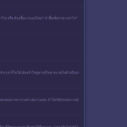
าไร) หรือ ต้องซื้อแว่นเองไหม? ถ้าซื้อเพิ่มราคาเท่าไร?
ว แล้วเวลาก็ไม่ได้ ต้องจำใจดูพากย์ไทย ขนาดในตัวเมืองก
ปหมดเลยอยากหางานทำเล่น ๆ น่ะค่ะ ถ้าใครมีประสบการณ์