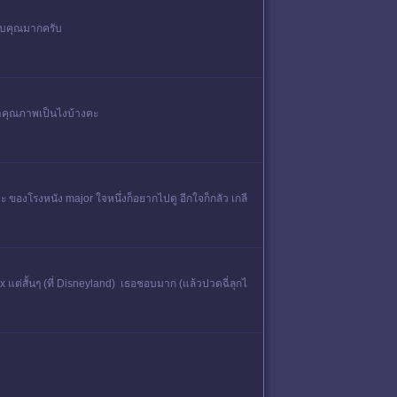
ขอบคุณมากครับ
ว่าคุณภาพเป็นไงบ้างคะ
ะ ของโรงหนัง major ใจหนึ่งก็อยากไปดู อีกใจก็กลัว เกลี
 แต่สั้นๆ (ที่ Disneyland) เธอชอบมาก (แล้วปวดฉี่ลุกไ