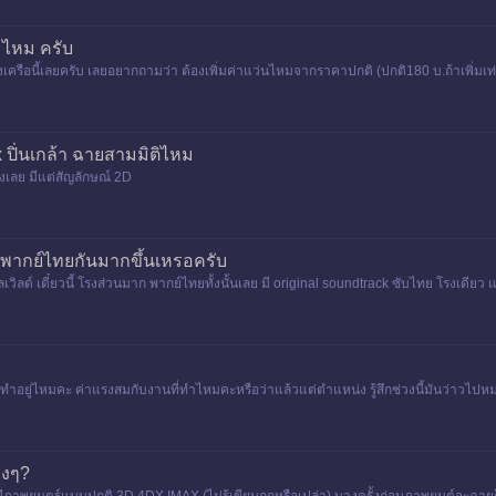
ิ่มไหม ครับ
องเครือนี้เลยครับ เลยอยากถามว่า ต้องเพิ่มค่าแว่นไหมจากราคาปกติ (ปกติ180 บ.ถ้าเพิ่มเท่
 ปิ่นเกล้า ฉายสามมิติไหม
เลย มีแต่สัญลักษณ์ 2D
นังพากย์ไทยกันมากขึ้นเหรอครับ
เวิลด์ เดี๋ยวนี้ โรงส่วนมาก พากย์ไทยทั้งนั้นเลย มี original soundtrack ซับไทย โรงเดีย
่าทำอยู่ไหมคะ ค่าแรงสมกับงานที่ทำไหมคะหรือว่าแล้วแต่ตำแหน่ง รู้สึกช่วงนี้มันว่าวไ
างๆ?