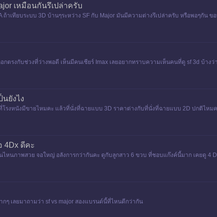
or เหมือนกันรึเปล่าครับ
GMA ถ้าเทียบระบบ 3D บ้านๆระหว่าง SF กับ Major มันมีความต่างรึเปล่าครับ หรือพอๆกัน 
้เลือกตรงกับช่วงที่ว่างพอดี เห็นมีคนเชียร์ Imax เลยอยากทราบความเห็นคนที่ดู sf 3d บ้าง
็นยังไง
ที่โรงหนังมีขายไหมคะ แล้วที่นั่งที่ฉายแบบ 3D ราคาต่างกับที่นั่งที่ฉายแบบ 2D ปกติไหมค
อ 4Dx ดีคะ
นไหนภาพสวย จอใหญ่ อลังการกว่ากันคะ ดูกับลูกสาว 6 ขวบ ที่ชอบแก๊งค์นี้มาก เคยดู 4 Dx
ากๆ เลยมาถามว่า sf vs major สองแบรนด์นี้ที่ไหนดีกว่ากัน