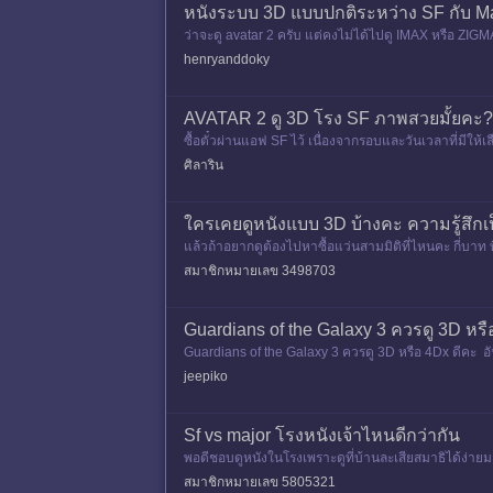
หนังระบบ 3D แบบปกติระหว่าง SF กับ Maj
ว่าจะดู avatar 2 ครับ แต่คงไม่ได้ไปดู IMAX หรือ ZI
henryanddoky
AVATAR 2 ดู 3D โรง SF ภาพสวยมั้ยคะ?
ซื้อตั๋วผ่านแอฟ SF ไว้ เนื่องจากรอบและวันเวลาที่มีให
ศิลาริน
ใครเคยดูหนังแบบ 3D บ้างคะ ความรู้สึกเป
แล้วถ้าอยากดูต้องไปหาซื้อแว่นสามมิติที่ไหนคะ กี่บาท 
ยดตัวเองจริ
สมาชิกหมายเลข 3498703
Guardians of the Galaxy 3 ควรดู 3D หรื
Guardians of the Galaxy 3 ควรดู 3D หรือ 4Dx ดีคะ อั
ปห
jeepiko
Sf vs major โรงหนังเจ้าไหนดีกว่ากัน
พอดีชอบดูหนังในโรงเพราะดูที่บ้านละเสียสมาธิได้ง่ายม
สมาชิกหมายเลข 5805321