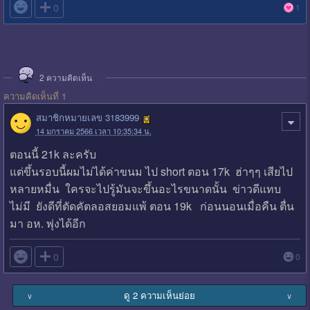

0
1
2
ความคิดเห็น
ความคิดเห็นที่ 1
สมาชิกหมายเลข 3183999
14 มกราคม 2566 เวลา 10:35:34 น.
ตอนนี้ 21k ละครับ
แต่ขึ้นรอบนี้ผมไม่ได้ค่าขนม ไป short ตอน 17k ฮ่าๆๆ เสียไป
หลายหมื่น ใครจะไปรู้มันจะขึ้นอะไรขนาดนั้น ข่าวดีแทบ
ไม่มี ยังดีที่ตัดคัตลอสยอมแพ้ ตอน 19k ก่อนนอนเมื่อคืน ตื่น
มา อห. พุ่งได้อีก

0
0
ดู 2 ความเห็นย่อย
∨
∨