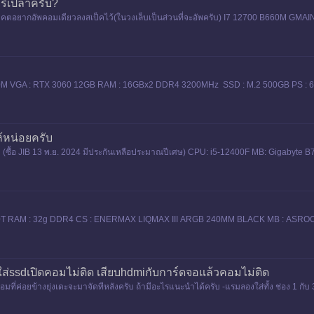
รึเปล่าครับ?
อนาคตอยากอัพคอมเดียวลงสเป็คไว้(ในวงเล็บเป็นส่วนที่จะอัพครับ) I7 12700 B660
0M VGA : RTX 3060 12GB RAM : 16GBx2 DDR4 3200MHz SSD : M.2 500GB PS 
้หน่อยครับ
รับ (ซื้อ JIB 13 พ.ย. 2024 มีประกันเหลือประมาณปีเศษ) CPU: i5-12400F MB: Giga
0T RAM : 32g DDR4 CS : ENERMAX LIQMAX III ARGB 240MM BLACK MB : ASRO
ใส่ssdเปิดคอมไม่ติด เสียบhdmiกับการ์ดจอแล้วคอมไม่ติด
มที่ค่อยข้างยุ่งเดะจะมาจัดทีหลังครับ ถ้ามีอะไรแนะนำได้ครับ -แรมลองใส่ทั้ง ช่อง 1 กับ 3 แ