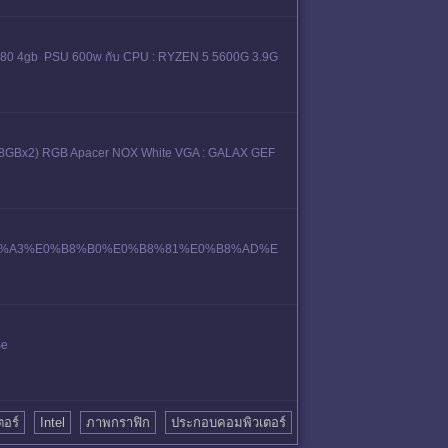
80 4gb PSU 600w กับ CPU : RYZEN 5 5600G 3.9G
(8GBx2) RGB Apacer NOX White VGA : GALAX GEF
B%E0%B8%A3%E0%B8%B0%E0%B8%81%E0%B8%AD%E
Se
ตอร์
Intel
ภาพกราฟิก
ประกอบคอมพิวเตอร์