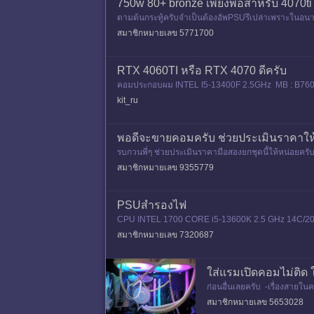
750w 80+ bronze เพียงพอสำหรับ 4070ti 
ตามต้นกระทู้ครับจำเป็นต้องอัพPSUรึเปล่าเพราะใน
x2 3200Mhz) CORSAIR VGA RTX3060 E
สมาชิกหมายเลข 5771700
RTX 4060TI หรือ RTX 4070 ดีครับ
คอมประกอบผม INTEL I5-13400F 2.5GHz MB : B76
PER 620S
kit_ru
พอดีจะขายคอมครับ ช่วยประเมินราคาให
รบกวนพี่ๆ ช่วยประเมินราคามือสองยกชุดนี้ให้หน่อยค
Kingston Fury VGA: Zotac RTX
สมาชิกหมายเลข 9355779
PSUสำรองไฟ
CPU INTEL 1700 CORE i5-13600K 2.5 GHz 14C/2
สมาชิกหมายเลข 7320687
ใส่แรมเปิดคอมไม่ติด 
ก่อนอื่นเลยครับ -เรื่องสายในคอ
ว ไม่ติด สเปคคอม CP
สมาชิกหมายเลข 5653028