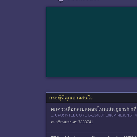
กระทู้ที่คุณอาจสนใจ
ผมควรเลือกสเปคคอมไหนเล่น genshinดีค
1. CPU: INTEL CORE I5-13400F 10(6P+4E)C/16
200 MHz M.2 PNY CS2241 500GB PSU: FSP H
สมาชิกหมายเลข 7833741