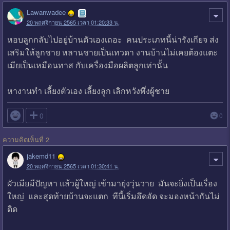
Lawanwadee
20 พฤศจิกายน 2565 เวลา 01:20:33 น.
หอบลูกกลับไปอยู่บ้านตัวเองเถอะ คนประเภทนี้น่ารังเกียจ ส่ง
เสริมให้ลูกชาย หลานชายเป็นเทวดา งานบ้านไม่เคยต้องแตะ
เมียเป็นเหมือนทาส กับเครื่องมือผลิตลูกเท่านั้น
หางานทำ เลี้ยงตัวเอง เลี้ยงลูก เลิกหวังพึ่งผู้ชาย

0
0
ความคิดเห็นที่ 2
jakemd11
20 พฤศจิกายน 2565 เวลา 01:30:41 น.
ผัวเมียมีปัญหา แล้วผู้ใหญ่ เข้ามายุ่งวุ่นวาย มันจะยิ่งเป็นเรื่อง
ใหญ่ และสุดท้ายบ้านจะแตก ทีนี้เริ่มอึดอัด จะมองหน้ากันไม่
ติด