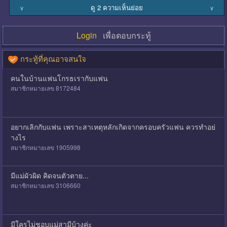
ดู 2 ความเห็นย่อย
∨
∨
Login
เพื่อตอบกระทู้
กระทู้ที่คุณอาจสนใจ
คนในบ้านแฟนโกรธเรากับแฟน
สมาชิกหมายเลข 8172484
อยากเลิกกับแฟน เพราะสาเหตุหลักเกิดจากครอบครัวแฟน ควรทำอย่
างไร
สมาชิกหมายเลข 1905998
มีแม่ผัวผิด คิดจนตัวตาย...
สมาชิกหมายเลข 3106660
มีใครไม่ชอบแม่สามีบ้างค่ะ