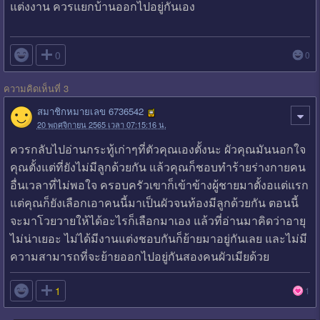
แต่งงาน ควรแยกบ้านออกไปอยู่กันเอง

0
0
ความคิดเห็นที่ 3
สมาชิกหมายเลข 6736542
20 พฤศจิกายน 2565 เวลา 07:15:16 น.
ควรกลับไปอ่านกระทู้เก่าๆที่ตัวคุณเองตั้งนะ ผัวคุณมันนอกใจ
คุณตั้งแต่ที่ยังไม่มีลูกด้วยกัน แล้วคุณก็ชอบทำร้ายร่างกายคน
อื่นเวลาที่ไม่พอใจ ครอบครัวเขาก็เข้าข้างผู้ชายมาตั้งอแต่แรก
แต่คุณก็ยังเลือกเอาคนนี้มาเป็นผัวจนท้องมีลูกด้วยกัน ตอนนี้
จะมาโวยวายให้ได้อะไรก็เลือกมาเอง แล้วที่อ่านมาคิดว่าอายุ
ไม่น่าเยอะ ไม่ได้มีงานแต่งชอบกันก็ย้ายมาอยู่กันเลย และไม่มี
ความสามารถที่จะย้ายออกไปอยู่กันสองคนผัวเมียด้วย

1
1